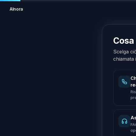
AInora
Cosa 
Scelga ci
chiamata 
Ch
re
Ri
pr
As
FA
op