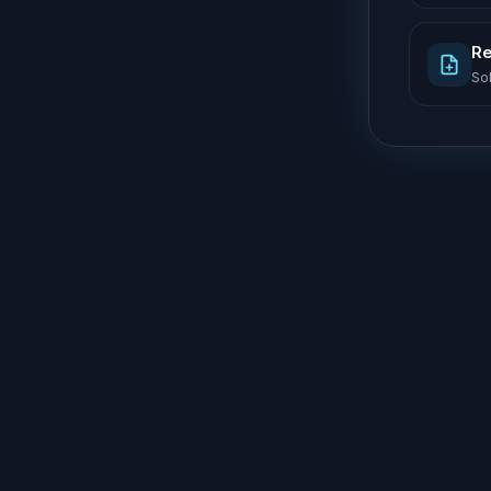
Re
So