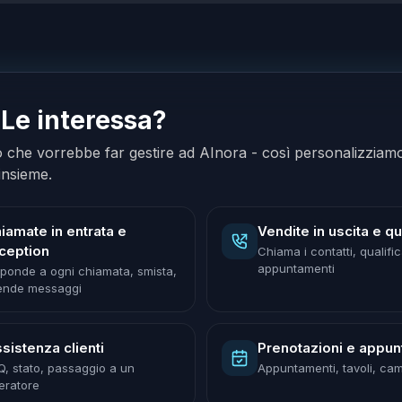
Le interessa?
ò che vorrebbe far gestire ad AInora - così personalizziamo
insieme.
iamate in entrata e
Vendite in uscita e qu
ception
Chiama i contatti, qualific
appuntamenti
sponde a ogni chiamata, smista,
ende messaggi
sistenza clienti
Prenotazioni e appun
Q, stato, passaggio a un
Appuntamenti, tavoli, ca
eratore