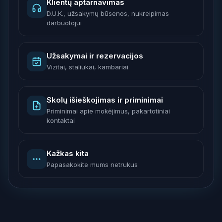
Klientų aptarnavimas
D.U.K., užsakymų būsenos, nukreipimas
darbuotojui
Užsakymai ir rezervacijos
Vizitai, staliukai, kambariai
Skolų išieškojimas ir priminimai
Priminimai apie mokėjimus, pakartotiniai
kontaktai
Kažkas kita
Papasakokite mums netrukus