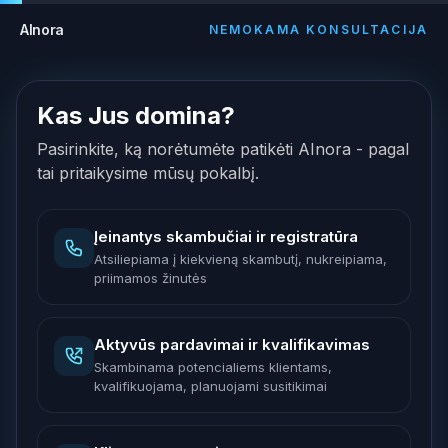
AInora
NEMOKAMA KONSULTACIJA
Kas Jus domina?
Pasirinkite, ką norėtumėte patikėti AInora - pagal
tai pritaikysime mūsų pokalbį.
Įeinantys skambučiai ir registratūra
Atsiliepiama į kiekvieną skambutį, nukreipiama,
priimamos žinutės
Aktyvūs pardavimai ir kvalifikavimas
Skambinama potencialiems klientams,
kvalifikuojama, planuojami susitikimai