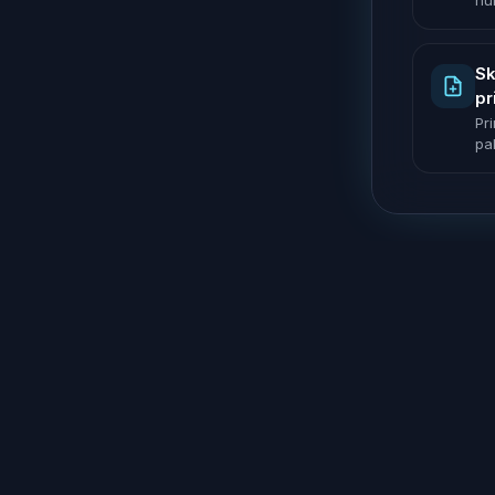
nu
Sk
pr
Pr
pak