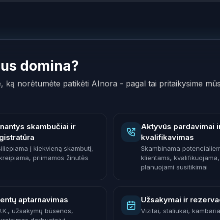
Jus domina?
e, ką norėtumėte patikėti AInora - pagal tai pritaikysime mū
inantys skambučiai ir
Aktyvūs pardavimai i
gistratūra
kvalifikavimas
siliepiama į kiekvieną skambutį,
Skambinama potencialie
kreipiama, priimamos žinutės
klientams, kvalifikuojama,
planuojami susitikimai
ientų aptarnavimas
Užsakymai ir rezerva
U.K., užsakymų būsenos,
Vizitai, staliukai, kambaria