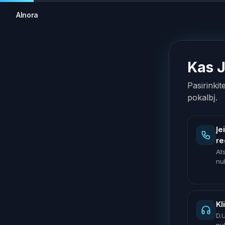
AInora
Kas 
Pasirinkit
pokalbį.
Įe
re
At
nu
Kl
D.