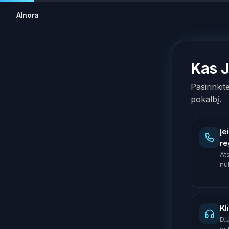
AInora
Kas 
Pasirinkit
pokalbį.
Įe
re
At
nu
Kl
D.