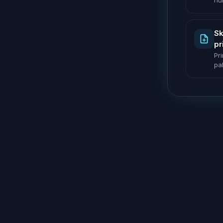
nu
Sk
pr
Pr
pak