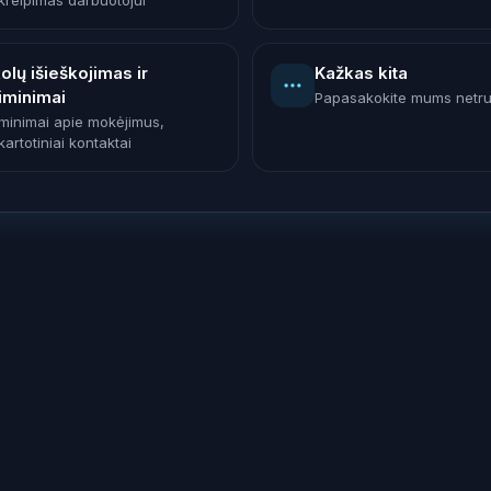
kreipimas darbuotojui
olų išieškojimas ir
Kažkas kita
iminimai
Papasakokite mums netr
iminimai apie mokėjimus,
artotiniai kontaktai