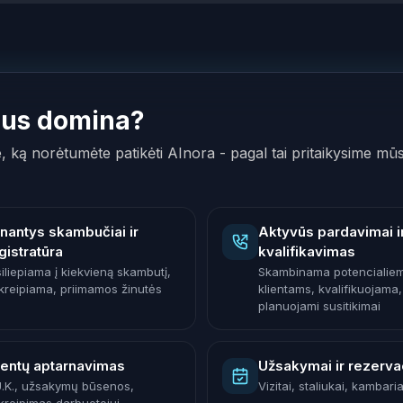
Jus domina?
e, ką norėtumėte patikėti AInora - pagal tai pritaikysime mū
inantys skambučiai ir
Aktyvūs pardavimai i
gistratūra
kvalifikavimas
siliepiama į kiekvieną skambutį,
Skambinama potencialie
kreipiama, priimamos žinutės
klientams, kvalifikuojama,
planuojami susitikimai
ientų aptarnavimas
Užsakymai ir rezerva
U.K., užsakymų būsenos,
Vizitai, staliukai, kambaria