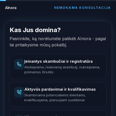
AInora
NEMOKAMA KONSULTACIJA
Kas Jus domina?
Pasirinkite, ką norėtumėte patikėti AInora - pagal
tai pritaikysime mūsų pokalbį.
Įeinantys skambučiai ir registratūra
Atsiliepiama į kiekvieną skambutį, nukreipiama,
priimamos žinutės
Aktyvūs pardavimai ir kvalifikavimas
Skambinama potencialiems klientams,
kvalifikuojama, planuojami susitikimai