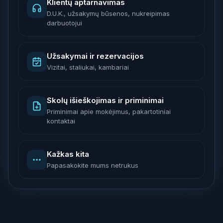
Klientų aptarnavimas
D.U.K., užsakymų būsenos, nukreipimas
darbuotojui
Užsakymai ir rezervacijos
Vizitai, staliukai, kambariai
Skolų išieškojimas ir priminimai
Priminimai apie mokėjimus, pakartotiniai
kontaktai
Kažkas kita
Papasakokite mums netrukus