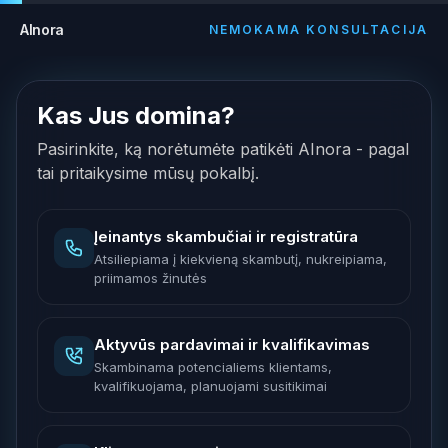
AInora
NEMOKAMA KONSULTACIJA
Kas Jus domina?
Pasirinkite, ką norėtumėte patikėti AInora - pagal
tai pritaikysime mūsų pokalbį.
Įeinantys skambučiai ir registratūra
Atsiliepiama į kiekvieną skambutį, nukreipiama,
priimamos žinutės
Aktyvūs pardavimai ir kvalifikavimas
Skambinama potencialiems klientams,
kvalifikuojama, planuojami susitikimai