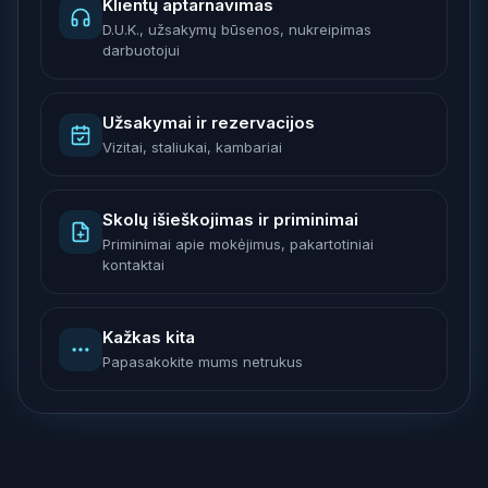
Klientų aptarnavimas
D.U.K., užsakymų būsenos, nukreipimas
darbuotojui
Užsakymai ir rezervacijos
Vizitai, staliukai, kambariai
Skolų išieškojimas ir priminimai
Priminimai apie mokėjimus, pakartotiniai
kontaktai
Kažkas kita
Papasakokite mums netrukus