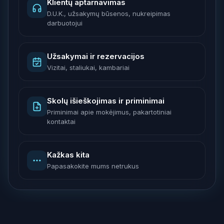
Klientų aptarnavimas
D.U.K., užsakymų būsenos, nukreipimas
darbuotojui
Užsakymai ir rezervacijos
Vizitai, staliukai, kambariai
Skolų išieškojimas ir priminimai
Priminimai apie mokėjimus, pakartotiniai
kontaktai
Kažkas kita
Papasakokite mums netrukus