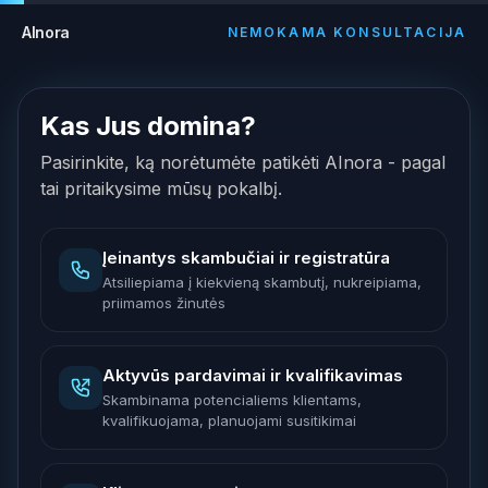
AInora
NEMOKAMA KONSULTACIJA
Kas Jus domina?
Pasirinkite, ką norėtumėte patikėti AInora - pagal
tai pritaikysime mūsų pokalbį.
Įeinantys skambučiai ir registratūra
Atsiliepiama į kiekvieną skambutį, nukreipiama,
priimamos žinutės
Aktyvūs pardavimai ir kvalifikavimas
Skambinama potencialiems klientams,
kvalifikuojama, planuojami susitikimai