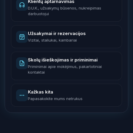
Klientų aptarnavimas
D.U.K., užsakymų būsenos, nukreipimas
darbuotojui
Užsakymai ir rezervacijos
Vizitai, staliukai, kambariai
Skolų išieškojimas ir priminimai
Priminimai apie mokėjimus, pakartotiniai
kontaktai
Kažkas kita
Papasakokite mums netrukus