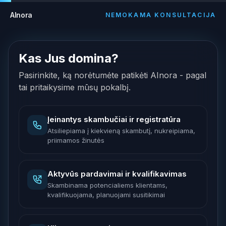
AInora
NEMOKAMA KONSULTACIJA
Kas Jus domina?
Pasirinkite, ką norėtumėte patikėti AInora - pagal
tai pritaikysime mūsų pokalbį.
Įeinantys skambučiai ir registratūra
Atsiliepiama į kiekvieną skambutį, nukreipiama,
priimamos žinutės
Aktyvūs pardavimai ir kvalifikavimas
Skambinama potencialiems klientams,
kvalifikuojama, planuojami susitikimai