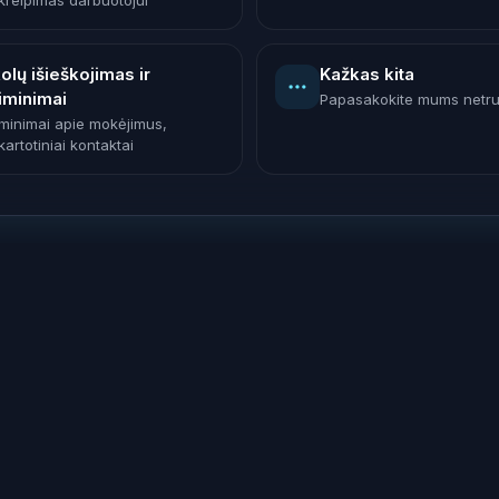
kreipimas darbuotojui
olų išieškojimas ir
Kažkas kita
iminimai
Papasakokite mums netr
iminimai apie mokėjimus,
artotiniai kontaktai