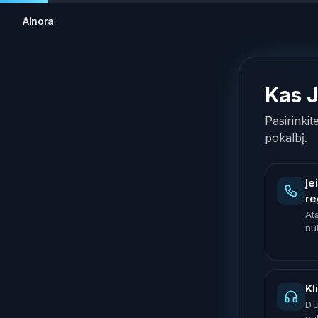
AInora
Kas 
Pasirinkit
pokalbį.
Įe
re
At
nu
Kl
D.