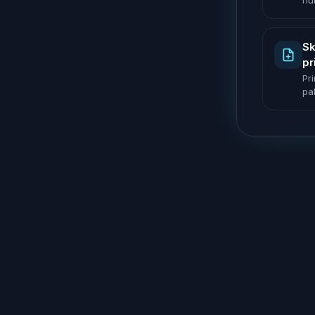
nu
Sk
pr
Pr
pak