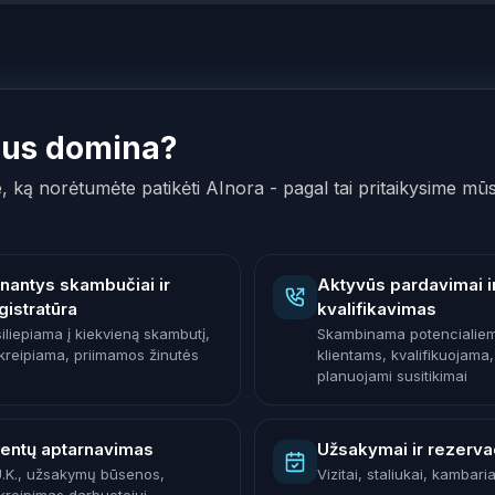
Jus domina?
e, ką norėtumėte patikėti AInora - pagal tai pritaikysime mū
inantys skambučiai ir
Aktyvūs pardavimai i
gistratūra
kvalifikavimas
siliepiama į kiekvieną skambutį,
Skambinama potencialie
kreipiama, priimamos žinutės
klientams, kvalifikuojama,
planuojami susitikimai
ientų aptarnavimas
Užsakymai ir rezerva
U.K., užsakymų būsenos,
Vizitai, staliukai, kambaria