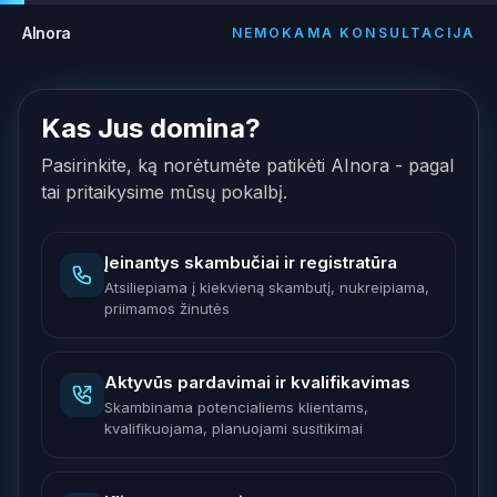
AInora
NEMOKAMA KONSULTACIJA
Kas Jus domina?
Pasirinkite, ką norėtumėte patikėti AInora - pagal
tai pritaikysime mūsų pokalbį.
Įeinantys skambučiai ir registratūra
Atsiliepiama į kiekvieną skambutį, nukreipiama,
priimamos žinutės
Aktyvūs pardavimai ir kvalifikavimas
Skambinama potencialiems klientams,
kvalifikuojama, planuojami susitikimai