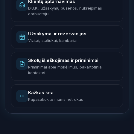
Klientų aptarnavimas
D.U.K., užsakymų būsenos, nukreipimas
darbuotojui
Užsakymai ir rezervacijos
Vizitai, staliukai, kambariai
Skolų išieškojimas ir priminimai
Priminimai apie mokėjimus, pakartotiniai
kontaktai
Kažkas kita
Papasakokite mums netrukus