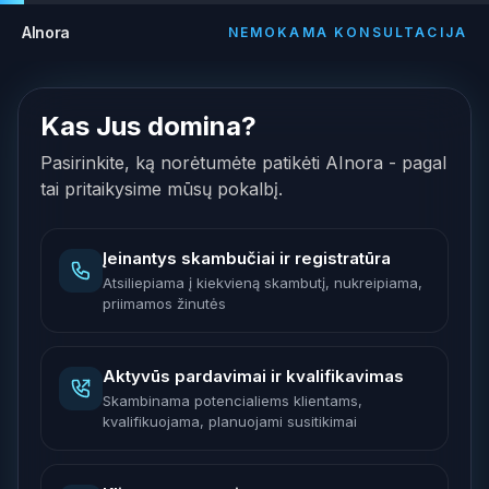
AInora
NEMOKAMA KONSULTACIJA
Kas Jus domina?
Pasirinkite, ką norėtumėte patikėti AInora - pagal
tai pritaikysime mūsų pokalbį.
Įeinantys skambučiai ir registratūra
Atsiliepiama į kiekvieną skambutį, nukreipiama,
priimamos žinutės
Aktyvūs pardavimai ir kvalifikavimas
Skambinama potencialiems klientams,
kvalifikuojama, planuojami susitikimai