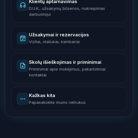
Klientų aptarnavimas
D.U.K., užsakymų būsenos, nukreipimas
darbuotojui
Užsakymai ir rezervacijos
Vizitai, staliukai, kambariai
Skolų išieškojimas ir priminimai
Priminimai apie mokėjimus, pakartotiniai
kontaktai
Kažkas kita
Papasakokite mums netrukus