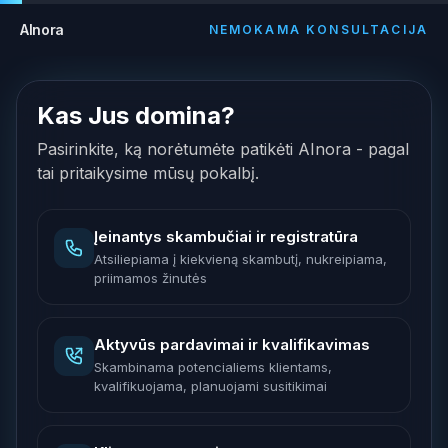
AInora
NEMOKAMA KONSULTACIJA
Kas Jus domina?
Pasirinkite, ką norėtumėte patikėti AInora - pagal
tai pritaikysime mūsų pokalbį.
Įeinantys skambučiai ir registratūra
Atsiliepiama į kiekvieną skambutį, nukreipiama,
priimamos žinutės
Aktyvūs pardavimai ir kvalifikavimas
Skambinama potencialiems klientams,
kvalifikuojama, planuojami susitikimai