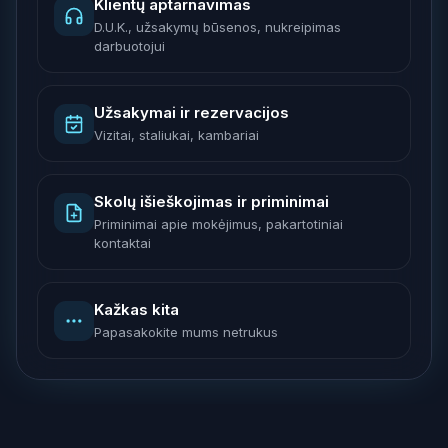
Klientų aptarnavimas
D.U.K., užsakymų būsenos, nukreipimas
darbuotojui
Užsakymai ir rezervacijos
Vizitai, staliukai, kambariai
Skolų išieškojimas ir priminimai
Priminimai apie mokėjimus, pakartotiniai
kontaktai
Kažkas kita
Papasakokite mums netrukus