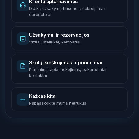
Klientų aptarnavimas
D.U.K., užsakymų būsenos, nukreipimas
darbuotojui
Užsakymai ir rezervacijos
Vizitai, staliukai, kambariai
Skolų išieškojimas ir priminimai
Priminimai apie mokėjimus, pakartotiniai
kontaktai
Kažkas kita
Papasakokite mums netrukus