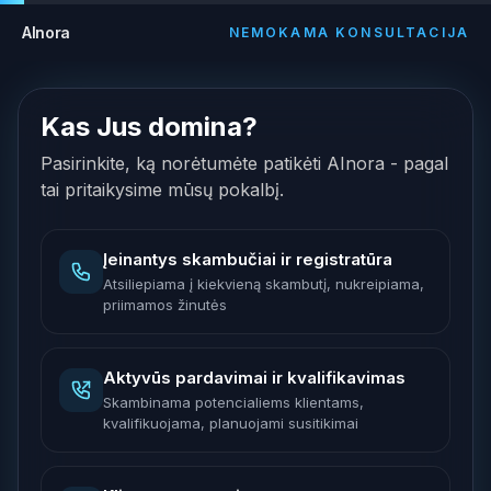
AInora
NEMOKAMA KONSULTACIJA
Kas Jus domina?
Pasirinkite, ką norėtumėte patikėti AInora - pagal
tai pritaikysime mūsų pokalbį.
Įeinantys skambučiai ir registratūra
Atsiliepiama į kiekvieną skambutį, nukreipiama,
priimamos žinutės
Aktyvūs pardavimai ir kvalifikavimas
Skambinama potencialiems klientams,
kvalifikuojama, planuojami susitikimai