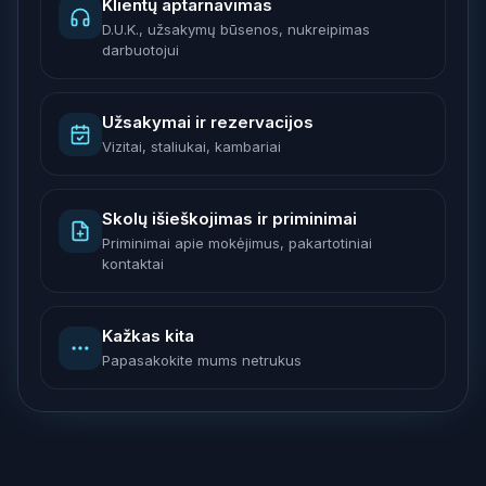
Klientų aptarnavimas
D.U.K., užsakymų būsenos, nukreipimas
darbuotojui
Užsakymai ir rezervacijos
Vizitai, staliukai, kambariai
Skolų išieškojimas ir priminimai
Priminimai apie mokėjimus, pakartotiniai
kontaktai
Kažkas kita
Papasakokite mums netrukus