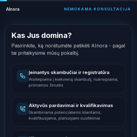
AInora
NEMOKAMA KONSULTACIJA
Kas Jus domina?
Pasirinkite, ką norėtumėte patikėti AInora - pagal
tai pritaikysime mūsų pokalbį.
Įeinantys skambučiai ir registratūra
Atsiliepiama į kiekvieną skambutį, nukreipiama,
priimamos žinutės
Aktyvūs pardavimai ir kvalifikavimas
Skambinama potencialiems klientams,
kvalifikuojama, planuojami susitikimai