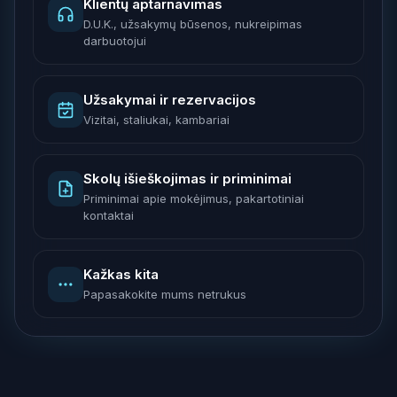
Klientų aptarnavimas
D.U.K., užsakymų būsenos, nukreipimas
darbuotojui
Užsakymai ir rezervacijos
Vizitai, staliukai, kambariai
Skolų išieškojimas ir priminimai
Priminimai apie mokėjimus, pakartotiniai
kontaktai
Kažkas kita
Papasakokite mums netrukus