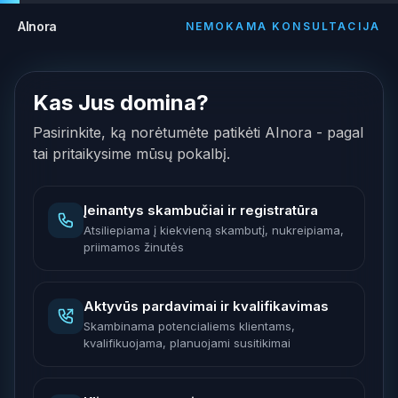
AInora
NEMOKAMA KONSULTACIJA
Kas Jus domina?
Pasirinkite, ką norėtumėte patikėti AInora - pagal
tai pritaikysime mūsų pokalbį.
Įeinantys skambučiai ir registratūra
Atsiliepiama į kiekvieną skambutį, nukreipiama,
priimamos žinutės
Aktyvūs pardavimai ir kvalifikavimas
Skambinama potencialiems klientams,
kvalifikuojama, planuojami susitikimai