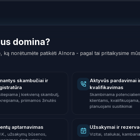
Jus domina?
e, ką norėtumėte patikėti AInora - pagal tai pritaikysime mū
inantys skambučiai ir
Aktyvūs pardavimai i
gistratūra
kvalifikavimas
siliepiama į kiekvieną skambutį,
Skambinama potencialie
kreipiama, priimamos žinutės
klientams, kvalifikuojama,
planuojami susitikimai
ientų aptarnavimas
Užsakymai ir rezerva
U.K., užsakymų būsenos,
Vizitai, staliukai, kambaria