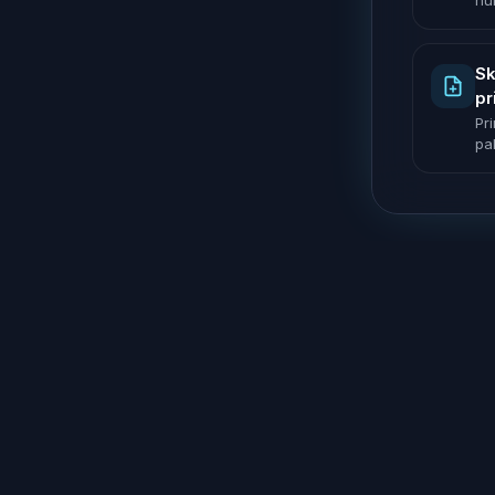
nu
Sk
pr
Pr
pak