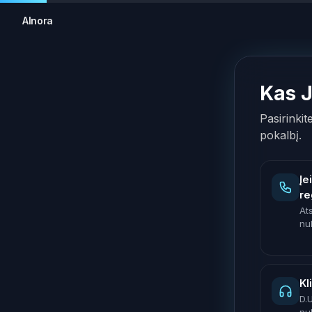
AInora
Kas 
Pasirinkit
pokalbį.
Įe
re
At
nu
Kl
D.