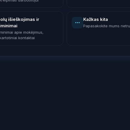
kreipimas darbuotojui
olų išieškojimas ir
Kažkas kita
iminimai
Papasakokite mums netr
iminimai apie mokėjimus,
artotiniai kontaktai