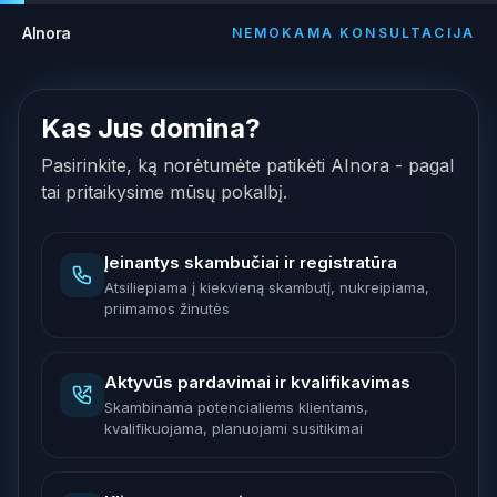
AInora
NEMOKAMA KONSULTACIJA
Kas Jus domina?
Pasirinkite, ką norėtumėte patikėti AInora - pagal
tai pritaikysime mūsų pokalbį.
Įeinantys skambučiai ir registratūra
Atsiliepiama į kiekvieną skambutį, nukreipiama,
priimamos žinutės
Aktyvūs pardavimai ir kvalifikavimas
Skambinama potencialiems klientams,
kvalifikuojama, planuojami susitikimai