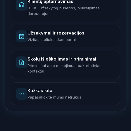
Klientų aptarnavimas
D.U.K., užsakymų būsenos, nukreipimas
darbuotojui
Užsakymai ir rezervacijos
Vizitai, staliukai, kambariai
Skolų išieškojimas ir priminimai
Priminimai apie mokėjimus, pakartotiniai
kontaktai
Kažkas kita
Papasakokite mums netrukus