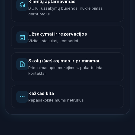
Klientų aptarnavimas
D.U.K., užsakymų būsenos, nukreipimas
darbuotojui
Užsakymai ir rezervacijos
Vizitai, staliukai, kambariai
Skolų išieškojimas ir priminimai
Priminimai apie mokėjimus, pakartotiniai
kontaktai
Kažkas kita
Papasakokite mums netrukus