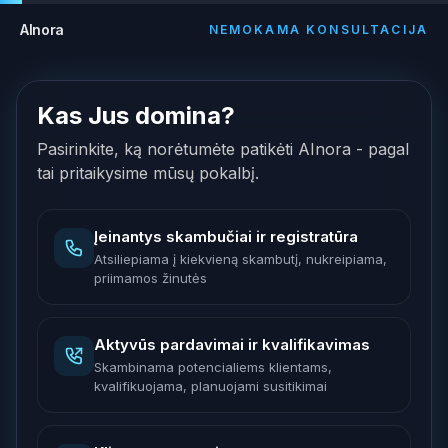
AInora
NEMOKAMA KONSULTACIJA
Kas Jus domina?
Pasirinkite, ką norėtumėte patikėti AInora - pagal
tai pritaikysime mūsų pokalbį.
Įeinantys skambučiai ir registratūra
Atsiliepiama į kiekvieną skambutį, nukreipiama,
priimamos žinutės
Aktyvūs pardavimai ir kvalifikavimas
Skambinama potencialiems klientams,
kvalifikuojama, planuojami susitikimai