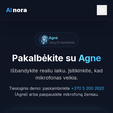
AI
nora
Agnė
Jūsų DI Asistentė
Pakalbėkite su
Agne
Išbandykite realiu laiku. Įsitikinkite, kad
mikrofonas veikia.
Tiesioginis demo: paskambinkite
+370 5 200 2620
(Agnė) arba paspauskite mikrofoną žemiau.