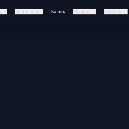
a
Sprendimai
Kainos
Resursai
Apie mus
Industrijai