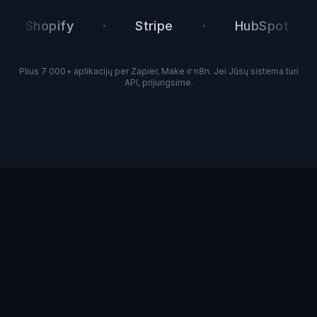
·
·
·
Shopify
Stripe
HubSpot
Plius 7 000+ aplikacijų per Zapier, Make ir n8n. Jei Jūsų sistema turi
API, prijungsime.