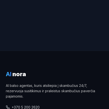
AI
nora
AI balso agentas, kuris atsiliepia į skambučius 24/7,
rezervuoja susitikimus ir praleistus skambučius paverčia
pajamomis.
+370 5 200 2620