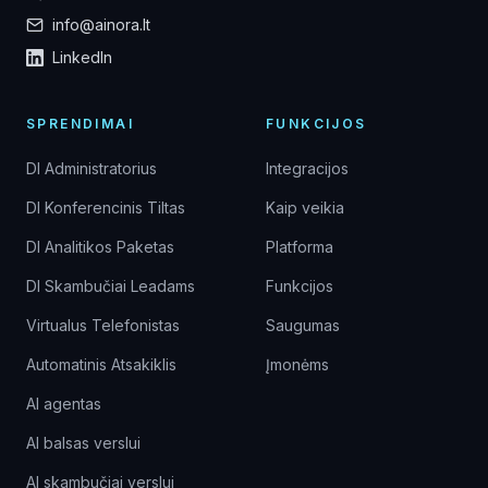
info@ainora.lt
LinkedIn
SPRENDIMAI
FUNKCIJOS
DI Administratorius
Integracijos
DI Konferencinis Tiltas
Kaip veikia
DI Analitikos Paketas
Platforma
DI Skambučiai Leadams
Funkcijos
Virtualus Telefonistas
Saugumas
Automatinis Atsakiklis
Įmonėms
AI agentas
AI balsas verslui
AI skambučiai verslui