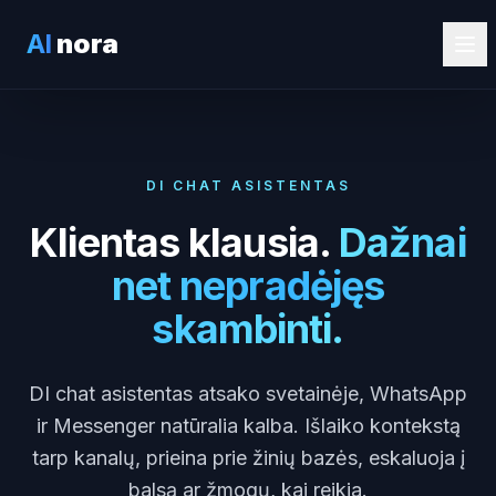
AI
nora
DI CHAT ASISTENTAS
Klientas klausia.
Dažnai
net nepradėjęs
skambinti.
DI chat asistentas atsako svetainėje, WhatsApp
ir Messenger natūralia kalba. Išlaiko kontekstą
tarp kanalų, prieina prie žinių bazės, eskaluoja į
balsą ar žmogų, kai reikia.