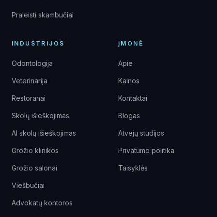
Praleisti skambučiai
INDUSTRIJOS
ĮMONĖ
Odontologija
Apie
Veterinarija
Kainos
Restoranai
Kontaktai
Skolų išieškojimas
Blogas
AI skolų išieškojimas
Atvejų studijos
Grožio klinikos
Privatumo politika
Grožio salonai
Taisyklės
Viešbučiai
Advokatų kontoros