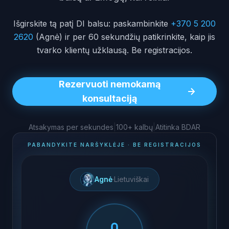
Išgirskite tą patį DI balsu: paskambinkite
+370 5 200
2620
(Agnė) ir per 60 sekundžių patikrinkite, kaip jis
tvarko klientų užklausą. Be registracijos.
Rezervuoti nemokamą
konsultaciją
Atsakymas per sekundes
|
100+ kalbų
|
Atitinka BDAR
PABANDYKITE NARŠYKLĖJE · BE REGISTRACIJOS
Agnė
·
Lietuviškai