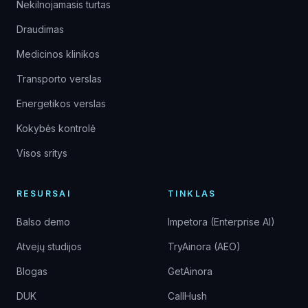
Nekilnojamasis turtas
Draudimas
Medicinos klinikos
Transporto verslas
Energetikos verslas
Kokybės kontrolė
Visos sritys
RESURSAI
TINKLAS
Balso demo
Impetora (Enterprise AI)
Atvejų studijos
TryAinora (AEO)
Blogas
GetAinora
DUK
CallHush