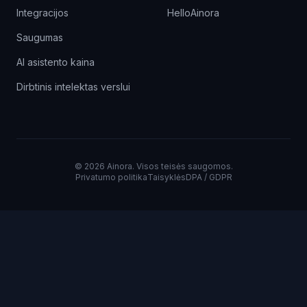
Integracijos
HelloAinora
Saugumas
AI asistento kaina
Dirbtinis intelektas verslui
©
2026
Ainora.
Visos teisės saugomos.
Privatumo politika
Taisyklės
DPA / GDPR