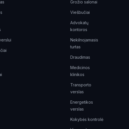
tas
Grožio salonai
is
Viešbučiai
Advokatų
s
kontoros
verslui
Nekilnojamasis
turtas
čiai
Draudimas
Medicinos
i
klinikos
Transporto
verslas
Energetikos
verslas
Kokybės kontrolė