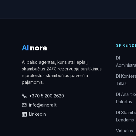
SPREND
AI
nora
DI
AI balso agentas, kuris atsiliepia į
Administra
skambučius 24/7, rezervuoja susitikimus
ir praleistus skambučius paverčia
DI Konfer
pajamomis.
Tiltas
DI Analiti
+370 5 200 2620
Paketas
info@ainora.lt
DI Skambu
LinkedIn
Leadams
Virtualus