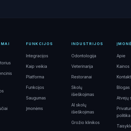
IMAI
FUNKCIJOS
INDUSTRIJOS
ĮMON
Integracijos
Odontologija
Apie
torius
Kaip veikia
Veterinarija
Kainos
encinis
Platforma
Restoranai
Kontakt
Funkcijos
Skolų
Blogas
kos
išieškojimas
Saugumas
Atvejų 
AI skolų
čiai
Įmonėms
Privat
išieškojimas
politika
Grožio klinikos
Taisykl