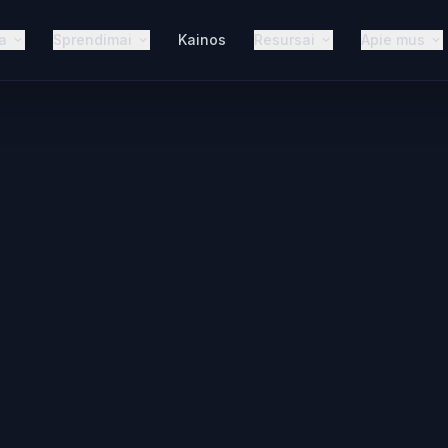
a
Sprendimai
Kainos
Resursai
Apie mus
DI
Agentas