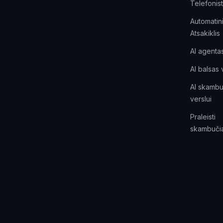
Telefonis
Automatin
Atsakiklis
AI agenta
AI balsas 
AI skambu
verslui
Praleisti
skambučia