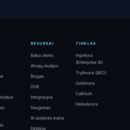
Ė
RESURSAI
TINKLAS
Balso demo
Impetora
(Enterprise AI)
Atvejų studijos
TryAinora (AEO)
ai
Blogas
GetAinora
DUK
CallHush
studijos
Integracijos
HelloAinora
umo
Saugumas
AI asistento kaina
ės
Dirbtinis