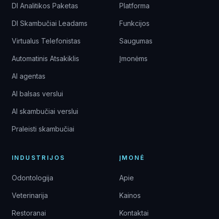
DI Analitikos Paketas
Platforma
DI Skambučiai Leadams
Funkcijos
Virtualus Telefonistas
Saugumas
Automatinis Atsakiklis
Įmonėms
AI agentas
AI balsas verslui
AI skambučiai verslui
Praleisti skambučiai
INDUSTRIJOS
ĮMONĖ
Odontologija
Apie
Veterinarija
Kainos
Restoranai
Kontaktai