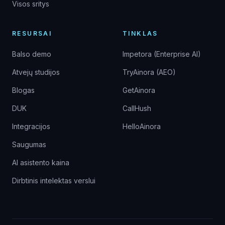
Visos sritys
RESURSAI
TINKLAS
Balso demo
Impetora (Enterprise AI)
Atvejų studijos
TryAinora (AEO)
Blogas
GetAinora
DUK
CallHush
Integracijos
HelloAinora
Saugumas
AI asistento kaina
Dirbtinis intelektas verslui