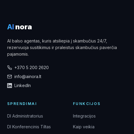
AI
nora
AI balso agentas, kuris atsiliepia į skambučius 24/7,
rezervuoja susitikimus ir praleistus skambučius paverčia
pajamomis.
+370 5 200 2620
info@ainora.lt
LinkedIn
SPRENDIMAI
FUNKCIJOS
DI Administratorius
Integracijos
DI Konferencinis Tiltas
Kaip veikia