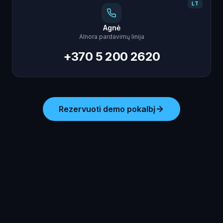
LT
Agnė
AInora pardavimų linija
+370 5 200 2620
Rezervuoti demo pokalbį