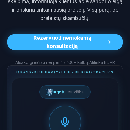
skelbimą, informuoja klientus apie sandorio eigą
ir priskiria tinkamiausią brokerį. Visą parą, be
praleistų skambučių.
Rezervuoti nemokamą
konsultaciją
Atsako greičiau nei per 1 s
|
100+ kalbų
|
Atitinka BDAR
IŠBANDYKITE NARŠYKLĖJE · BE REGISTRACIJOS
Agnė
·
Lietuviškai