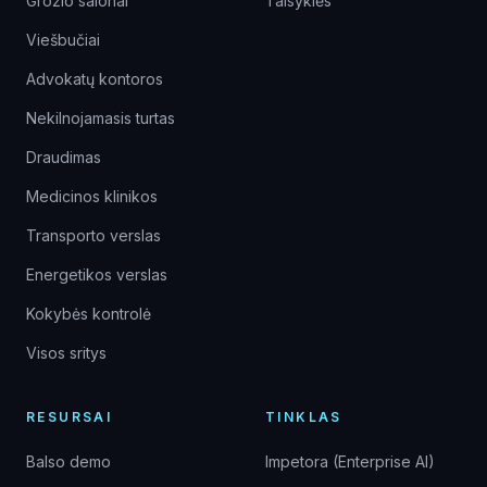
Grožio salonai
Taisyklės
Viešbučiai
Advokatų kontoros
Nekilnojamasis turtas
Draudimas
Medicinos klinikos
Transporto verslas
Energetikos verslas
Kokybės kontrolė
Visos sritys
RESURSAI
TINKLAS
Balso demo
Impetora (Enterprise AI)