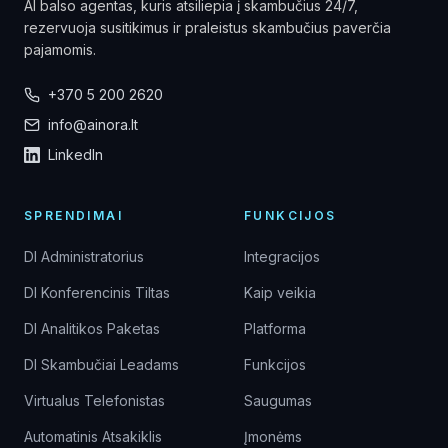
AI balso agentas, kuris atsiliepia į skambučius 24/7,
rezervuoja susitikimus ir praleistus skambučius paverčia
pajamomis.
+370 5 200 2620
info@ainora.lt
LinkedIn
SPRENDIMAI
FUNKCIJOS
DI Administratorius
Integracijos
DI Konferencinis Tiltas
Kaip veikia
DI Analitikos Paketas
Platforma
DI Skambučiai Leadams
Funkcijos
Virtualus Telefonistas
Saugumas
Automatinis Atsakiklis
Įmonėms