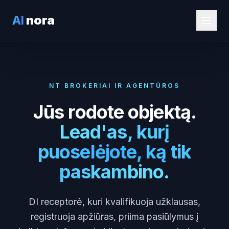
AI
nora
NT BROKERIAI IR AGENTŪROS
Jūs rodote objektą.
Lead'as, kurį
puoselėjote, ką tik
paskambino.
DI receptorė, kuri kvalifikuoja užklausas,
registruoja apžiūras, priima pasiūlymus į