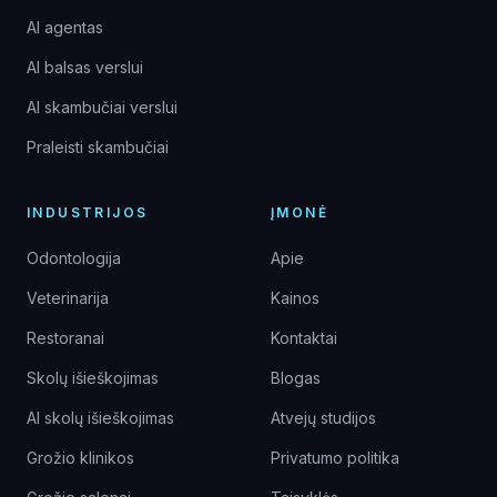
AI agentas
AI balsas verslui
AI skambučiai verslui
Praleisti skambučiai
INDUSTRIJOS
ĮMONĖ
Odontologija
Apie
Veterinarija
Kainos
Restoranai
Kontaktai
Skolų išieškojimas
Blogas
AI skolų išieškojimas
Atvejų studijos
Grožio klinikos
Privatumo politika