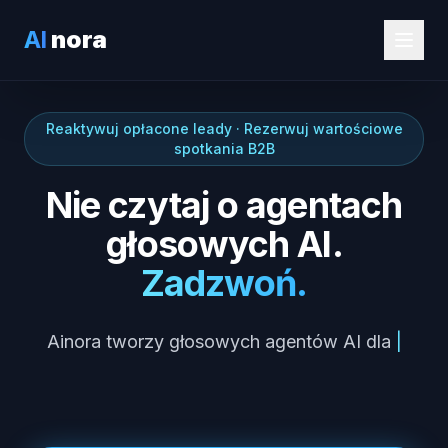
AI
nora
Reaktywuj opłacone leady · Rezerwuj wartościowe
spotkania B2B
Nie czytaj o agentach
głosowych AI.
Zadzwoń.
gabine
Ainora tworzy głosowych agentów AI dla
|