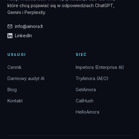
które chcą pojawiać się w odpowiedziach ChatGPT,
Gemini i Perplexity.
info@ainora.lt
LinkedIn
USŁUGI
SIEĆ
Cennik
Impetora (Enterprise AI)
Darmowy audyt AI
TryAinora (AEO)
Blog
GetAinora
Kontakt
CallHush
HelloAinora