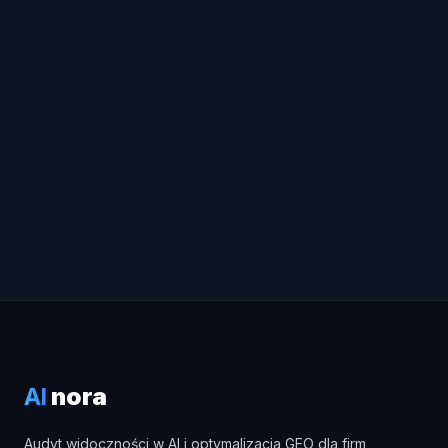
AI
nora
Audyt widoczności w AI i optymalizacja GEO dla firm,