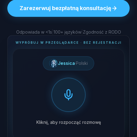
Zarezerwuj bezpłatną konsultację
Odpowiada w <1s
|
100+ języków
|
Zgodność z RODO
WYPRÓBUJ W PRZEGLĄDARCE · BEZ REJESTRACJI
Jessica
·
Polski
Kliknij, aby rozpocząć rozmowę