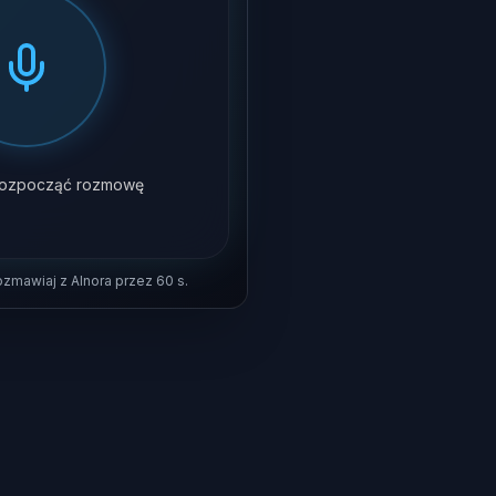
y rozpocząć rozmowę
rozmawiaj z AInora przez 60 s.