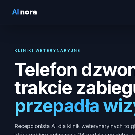
AI
nora
KLINIKI WETERYNARYJNE
Telefon dzwon
trakcie zabieg
przepadła wiz
Recepcjonista AI dla klinik weterynaryjnych to 
który odbiera połączenia 24 godziny na dobę, 