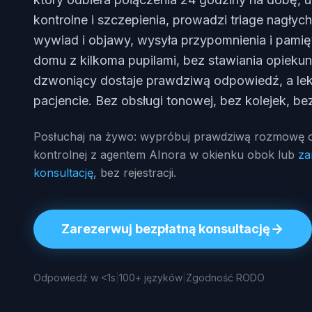
kontrolne i szczepienia, prowadzi triage nagłyc
wywiad i objawy, wysyła przypomnienia i pami
domu z kilkoma pupilami, bez stawiania opieku
dzwoniący dostaje prawdziwą odpowiedź, a lek
pacjencie. Bez obsługi tonowej, bez kolejek, be
Posłuchaj na żywo: wypróbuj prawdziwą rozmowę o
kontrolnej z agentem AInora w okienku obok lub
za
konsultację
, bez rejestracji.
Zarezerwuj bezpłatną konsultację
Odpowiedź w <1s
|
100+ języków
|
Zgodność RODO