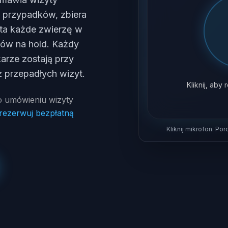
h przypadków, zbiera
ęta każde zwierzę w
nów na hold. Każdy
arze zostają przy
z przepadłych wizyt.
Kliknij, ab
 umówieniu wizyty
rezerwuj bezpłatną
Kliknij mikrofon. Po