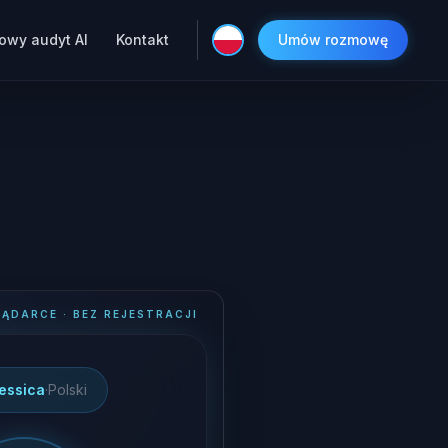
owy audyt AI
Kontakt
Umów rozmowę
ĄDARCE · BEZ REJESTRACJI
essica
·
Polski