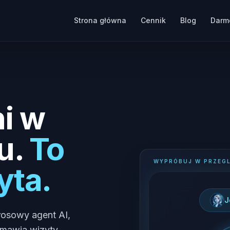
Strona główna
Cennik
Blog
Darm
i w
u.
To
WYPRÓBUJ W PRZEGL
yta.
J
głosowy agent AI,
umawia wizyty