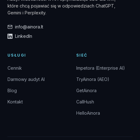
które chcą pojawiać się w odpowiedziach ChatGPT,
Gemini i Perplexity.
info@ainora.lt
LinkedIn
USŁUGI
SIEĆ
Cennik
Impetora (Enterprise AI)
Darmowy audyt AI
TryAinora (AEO)
Blog
GetAinora
Kontakt
CallHush
HelloAinora