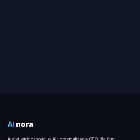
AI
nora
Audyt widoczności w AI i optymalizacja GEO dla firm,