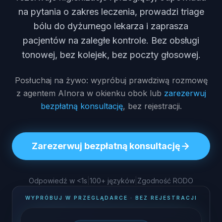
na pytania o zakres leczenia, prowadzi triage
bólu do dyżurnego lekarza i zaprasza
pacjentów na zaległe kontrole. Bez obsługi
tonowej, bez kolejek, bez poczty głosowej.
Posłuchaj na żywo: wypróbuj prawdziwą rozmowę
z agentem AInora w okienku obok lub
zarezerwuj
bezpłatną konsultację
, bez rejestracji.
Zarezerwuj bezpłatną konsultację
Odpowiedź w <1s
|
100+ języków
|
Zgodność RODO
WYPRÓBUJ W PRZEGLĄDARCE · BEZ REJESTRACJI