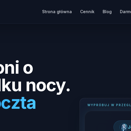
Strona główna
Cennik
Blog
Darm
ni o
dku nocy.
czta
WYPRÓBUJ W PRZEGL
J