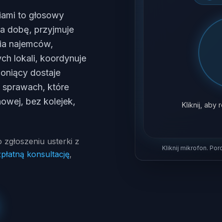
iami to głosowy
na dobę, przyjmuje
nia najemców,
h lokali, koordynuje
oniący dostaje
 sprawach, które
owej, bez kolejek,
Kliknij, ab
zgłoszeniu usterki z
Kliknij mikrofon. Po
płatną konsultację
,