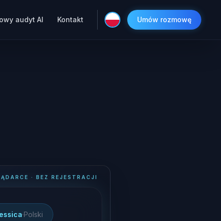
owy audyt AI
Kontakt
Umów rozmowę
ĄDARCE · BEZ REJESTRACJI
essica
·
Polski