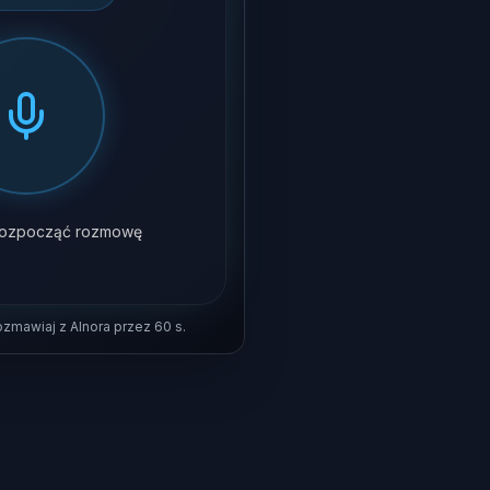
y rozpocząć rozmowę
rozmawiaj z AInora przez 60 s.