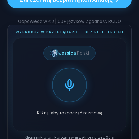
Odpowiedź w <1s
|
100+ języków
|
Zgodność RODO
WYPRÓBUJ W PRZEGLĄDARCE · BEZ REJESTRACJI
Jessica
·
Polski
Kliknij, aby rozpocząć rozmowę
Kliknij mikrofon. Porozmawiaj z AInora przez 60 s.