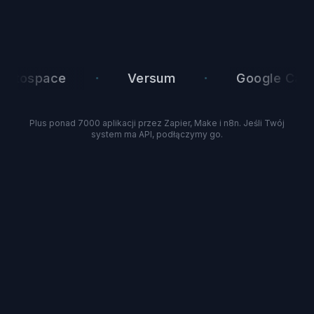
·
·
ospace
Versum
Google Calendar
Plus ponad 7000 aplikacji przez Zapier, Make i n8n. Jeśli Twój
system ma API, podłączymy go.