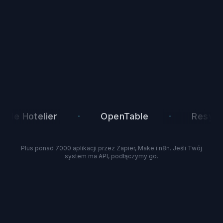
·
·
·
Hotelier
OpenTable
Resy
Plus ponad 7000 aplikacji przez Zapier, Make i n8n. Jeśli Twój
system ma API, podłączymy go.