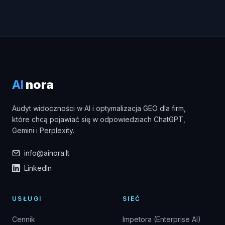
AI
nora
Audyt widoczności w AI i optymalizacja GEO dla firm,
które chcą pojawiać się w odpowiedziach ChatGPT,
Gemini i Perplexity.
info@ainora.lt
LinkedIn
USŁUGI
SIEĆ
Cennik
Impetora (Enterprise AI)