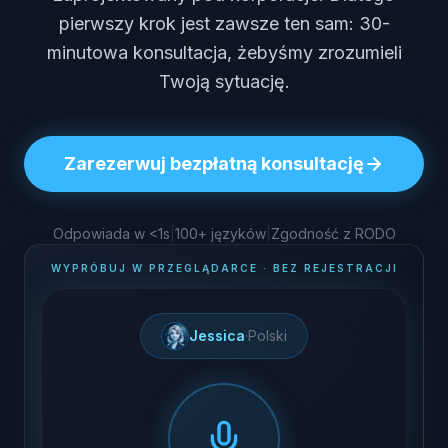
pierwszy krok jest zawsze ten sam: 30-
minutowa konsultacja, żebyśmy zrozumieli
Twoją sytuację.
Zarezerwuj bezpłatną konsultację
Odpowiada w <1s
|
100+ języków
|
Zgodność z RODO
WYPRÓBUJ W PRZEGLĄDARCE · BEZ REJESTRACJI
Jessica
·
Polski