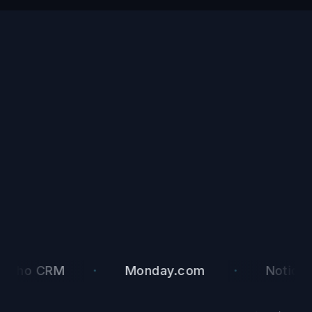
·
·
·
M
Monday.com
Notion