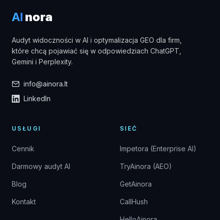
AI
nora
Audyt widoczności w AI i optymalizacja GEO dla firm,
które chcą pojawiać się w odpowiedziach ChatGPT,
Gemini i Perplexity.
info@ainora.lt
LinkedIn
USŁUGI
SIEĆ
Cennik
Impetora (Enterprise AI)
Darmowy audyt AI
TryAinora (AEO)
Blog
GetAinora
Kontakt
CallHush
HelloAinora