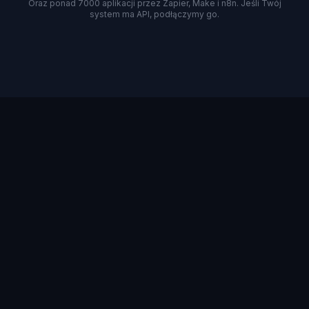
Oraz ponad 7000 aplikacji przez Zapier, Make i n8n. Jeśli Twój
system ma API, podłączymy go.