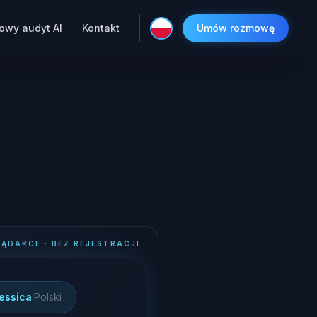
owy audyt AI
Kontakt
Umów rozmowę
ĄDARCE · BEZ REJESTRACJI
essica
·
Polski