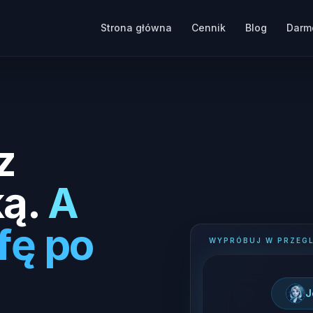
Strona główna
Cennik
Blog
Darm
z
ą.
A
fę po
WYPRÓBUJ W PRZEGL
J