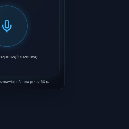
y rozpocząć rozmowę
rozmawiaj z AInora przez 60 s.