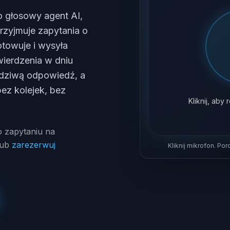
o głosowy agent AI,
rzyjmuje zapytania o
towuje i wysyła
wierdzenia w dniu
dziwą odpowiedź, a
bez kolejek, bez
Kliknij, ab
 zapytaniu na
lub
zarezerwuj
Kliknij mikrofon. Po