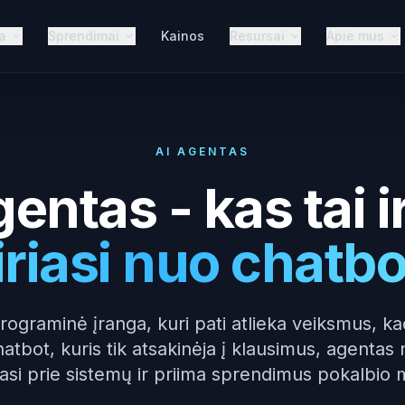
a
Sprendimai
Kainos
Resursai
Apie mus
AI AGENTAS
gentas - kas tai i
iriasi nuo chatbo
rograminė įranga, kuri pati atlieka veiksmus, kad
hatbot, kuris tik atsakinėja į klausimus, agentas 
iasi prie sistemų ir priima sprendimus pokalbio 