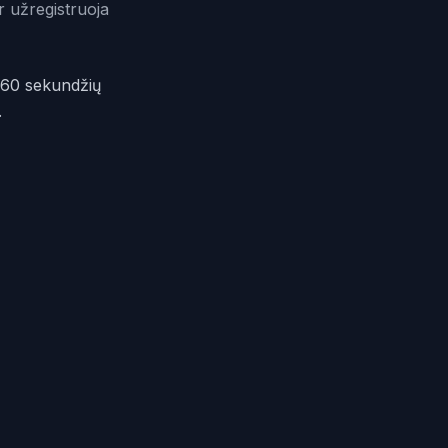
r užregistruoja
 60 sekundžių
.