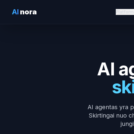
AI
nora
Platform
AI a
sk
AI agentas yra p
Skirtingai nuo c
jung