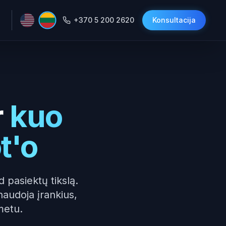
+370 5 200 2620
Konsultacija
r
kuo
t'o
 pasiektų tikslą.
naudoja įrankius,
metu.