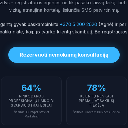
zdys - registratūros agentas ne tik pasako laisvą laiką, bet i
vizitą, atnaujina kortelę, išsiunčia SMS patvirtinimą.
 agentą gyvai: paskambinkite
+370 5 200 2620
(Agnė) ir per
patikrinkite, kaip jis tvarko klientų skambutį. Be registracijos
Rezervuoti nemokamą konsultaciją
64%
78%
RINKODAROS
KLIENTŲ RENKASI
PROFESIONALŲ LAIKO DI
PIRMĄJĮ ATSAKIUSĮ
SVARBIU STRATEGIJAI
TIEKĖJĄ
Šaltinis
:
HubSpot State of
Šaltinis
:
Harvard Business Review
Marketing