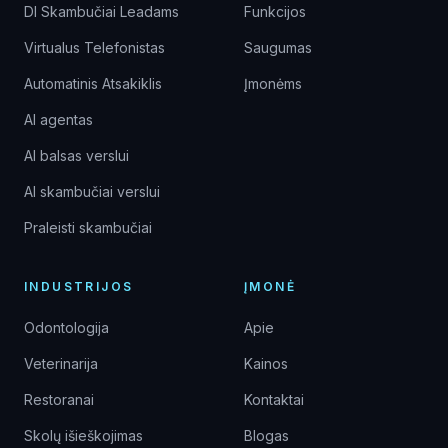
DI Skambučiai Leadams
Funkcijos
Virtualus Telefonistas
Saugumas
Automatinis Atsakiklis
Įmonėms
AI agentas
AI balsas verslui
AI skambučiai verslui
Praleisti skambučiai
INDUSTRIJOS
ĮMONĖ
Odontologija
Apie
Veterinarija
Kainos
Restoranai
Kontaktai
Skolų išieškojimas
Blogas