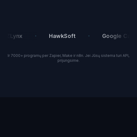
·
·
ynx
HawkSoft
Google Calendar
Ir 7000+ programų per Zapier, Make ir n8n. Jei Jūsų sistema turi API,
prijungsime.