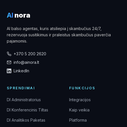
AI
nora
AI balso agentas, kuris atsiliepia į skambučius 24/7,
rezervuoja susitikimus ir praleistus skambučius paverčia
pajamomis.
+370 5 200 2620
info@ainora.lt
LinkedIn
SPRENDIMAI
FUNKCIJOS
DI Administratorius
Integracijos
DI Konferencinis Tiltas
Kaip veikia
DI Analitikos Paketas
Platforma