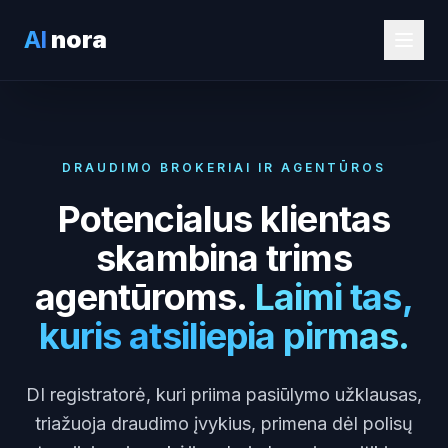
AI
nora
DRAUDIMO BROKERIAI IR AGENTŪROS
Potencialus klientas
skambina trims
agentūroms.
Laimi tas,
kuris atsiliepia pirmas.
DI registratorė, kuri priima pasiūlymo užklausas,
triažuoja draudimo įvykius, primena dėl polisų