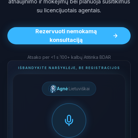
atnaujinimo ir mokėjimų bei planuoja susitikimus
su licencijuotais agentais.
Rezervuoti nemokamą
konsultaciją
Atsako per <1 s
|
100+ kalbų
|
Atitinka BDAR
IŠBANDYKITE NARŠYKLĖJE, BE REGISTRACIJOS
Agnė
·
Lietuviškai