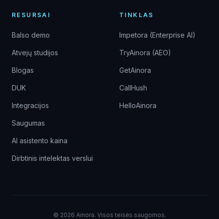
RESURSAI
TINKLAS
Balso demo
Impetora (Enterprise AI)
Atvejų studijos
TryAinora (AEO)
Blogas
GetAinora
DUK
CallHush
Integracijos
HelloAinora
Saugumas
AI asistento kaina
Dirbtinis intelektas verslui
©
2026
Ainora.
Visos teisės saugomos.