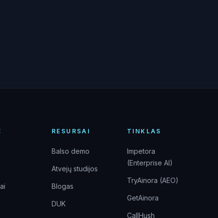
Ė
RESURSAI
TINKLAS
Balso demo
Impetora
(Enterprise AI)
Atvejų studijos
TryAinora (AEO)
ai
Blogas
GetAinora
DUK
CallHush