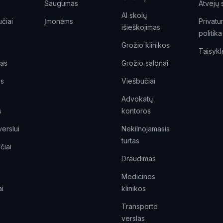
Saugumas
Atvejų 
AI skolų
čiai
Įmonėms
Privat
išieškojimas
politika
Grožio klinikos
Taisykl
tas
Grožio salonai
is
Viešbučiai
Advokatų
s
kontoros
verslui
Nekilnojamasis
turtas
čiai
Draudimas
Medicinos
i
klinikos
Transporto
verslas