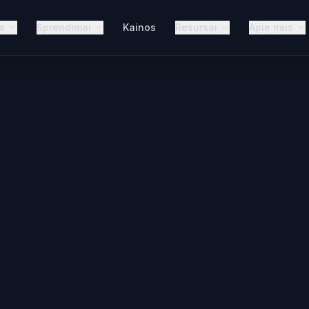
a
Sprendimai
Kainos
Resursai
Apie mus