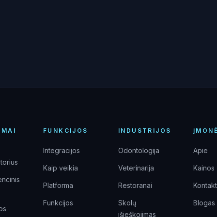
IMAI
FUNKCIJOS
INDUSTRIJOS
ĮMON
Integracijos
Odontologija
Apie
torius
Kaip veikia
Veterinarija
Kainos
encinis
Platforma
Restoranai
Kontakt
Funkcijos
Skolų
Blogas
kos
išieškojimas