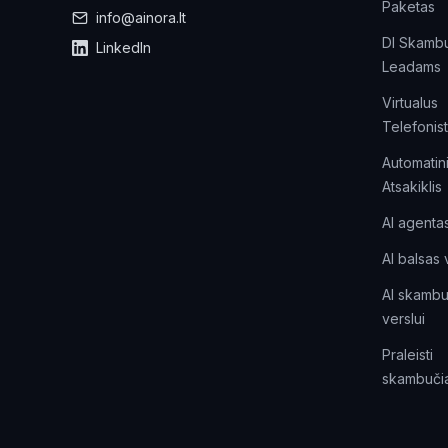
Paketas
info@ainora.lt
DI Skambu
LinkedIn
Leadams
Virtualus
Telefonis
Automatin
Atsakiklis
AI agenta
AI balsas 
AI skambu
verslui
Praleisti
skambučia