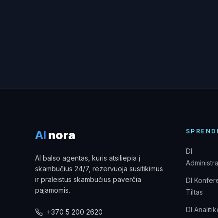
SPREND
AI
nora
DI
AI balso agentas, kuris atsiliepia į
Administra
skambučius 24/7, rezervuoja susitikimus
ir praleistus skambučius paverčia
DI Konfer
pajamomis.
Tiltas
DI Analiti
+370 5 200 2620