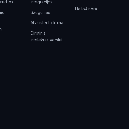
studijos
Integracijos
HelloAinora
umo
Saugumas
AI asistento kaina
ės
Dirbtinis
intelektas verslui