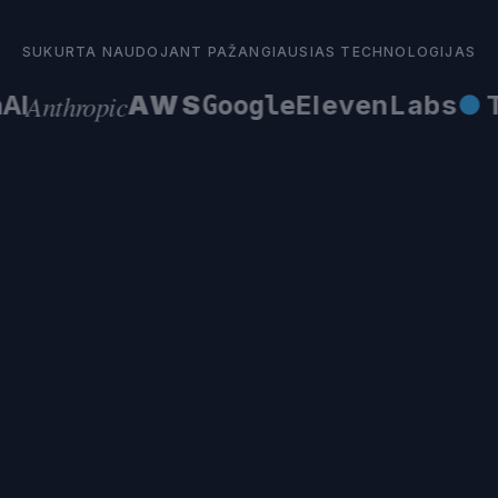
SUKURTA NAUDOJANT PAŽANGIAUSIAS TECHNOLOGIJAS
Anthropic
I
AWS
ElevenLabs
●
Te
Google
tys skambučiai?
alba su DI?