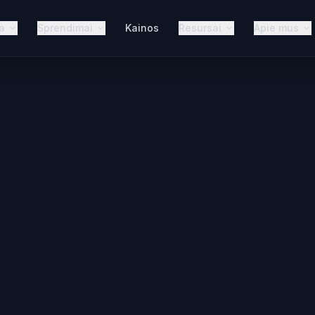
a
Sprendimai
Kainos
Resursai
Apie mus
šeinantys Skamb