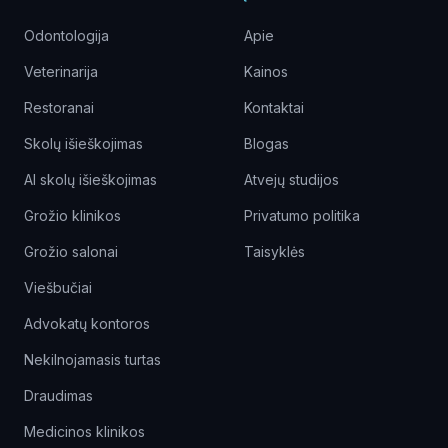
Odontologija
Apie
Veterinarija
Kainos
Restoranai
Kontaktai
Skolų išieškojimas
Blogas
AI skolų išieškojimas
Atvejų studijos
Grožio klinikos
Privatumo politika
Grožio salonai
Taisyklės
Viešbučiai
Advokatų kontoros
Nekilnojamasis turtas
Draudimas
Medicinos klinikos