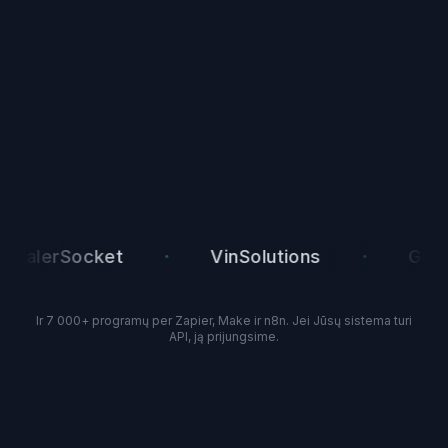
·
·
lerSocket
VinSolutions
Google C
Ir 7 000+ programų per Zapier, Make ir n8n. Jei Jūsų sistema turi
API, ją prijungsime.