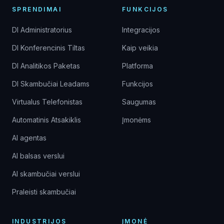
SPRENDIMAI
FUNKCIJOS
DI Administratorius
Integracijos
DI Konferencinis Tiltas
Kaip veikia
DI Analitikos Paketas
Platforma
DI Skambučiai Leadams
Funkcijos
Virtualus Telefonistas
Saugumas
Automatinis Atsakiklis
Įmonėms
AI agentas
AI balsas verslui
AI skambučiai verslui
Praleisti skambučiai
INDUSTRIJOS
ĮMONĖ