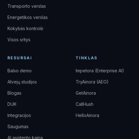
Transporto verslas
Energetikos verslas
Kokybės kontrolė
Visos sritys
RESURSAI
TINKLAS
Balso demo
Impetora (Enterprise AI)
Atvejų studijos
TryAinora (AEO)
Blogas
GetAinora
DUK
CallHush
Integracijos
HelloAinora
Saugumas
AI asistento kaina