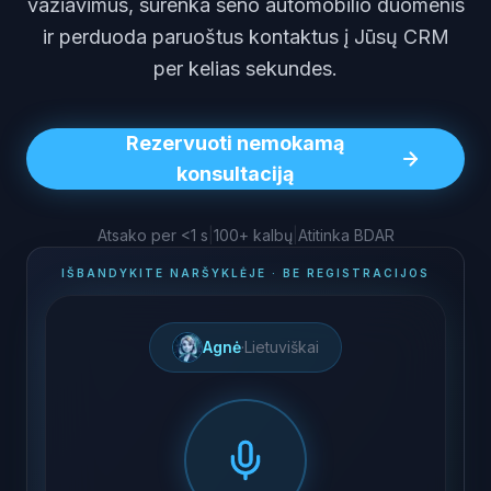
važiavimus, surenka seno automobilio duomenis
ir perduoda paruoštus kontaktus į Jūsų CRM
per kelias sekundes.
Rezervuoti nemokamą
konsultaciją
Atsako per <1 s
|
100+ kalbų
|
Atitinka BDAR
IŠBANDYKITE NARŠYKLĖJE · BE REGISTRACIJOS
Agnė
·
Lietuviškai