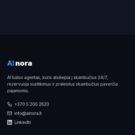
AI
nora
AI balso agentas, kuris atsiliepia į skambučius 24/7,
rezervuoja susitikimus ir praleistus skambučius paverčia
pajamomis.
+370 5 200 2620
info@ainora.lt
LinkedIn