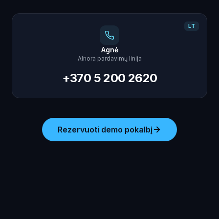
LT
Agnė
AInora pardavimų linija
+370 5 200 2620
Rezervuoti demo pokalbį