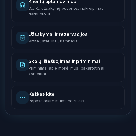
Klientų aptarnavimas
D.U.K., užsakymų būsenos, nukreipimas
darbuotojui
Užsakymai ir rezervacijos
Vizitai, staliukai, kambariai
Skolų išieškojimas ir priminimai
Priminimai apie mokėjimus, pakartotiniai
kontaktai
Kažkas kita
Papasakokite mums netrukus