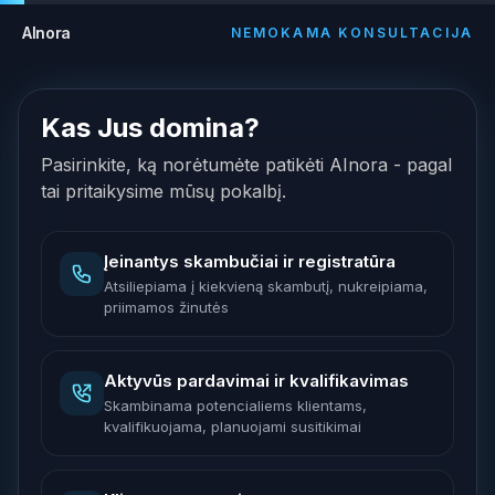
AInora
NEMOKAMA KONSULTACIJA
Kas Jus domina?
Pasirinkite, ką norėtumėte patikėti AInora - pagal
tai pritaikysime mūsų pokalbį.
Įeinantys skambučiai ir registratūra
Atsiliepiama į kiekvieną skambutį, nukreipiama,
priimamos žinutės
Aktyvūs pardavimai ir kvalifikavimas
Skambinama potencialiems klientams,
kvalifikuojama, planuojami susitikimai