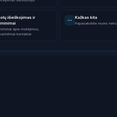
kreipimas darbuotojui
olų išieškojimas ir
Kažkas kita
iminimai
Papasakokite mums netr
iminimai apie mokėjimus,
artotiniai kontaktai