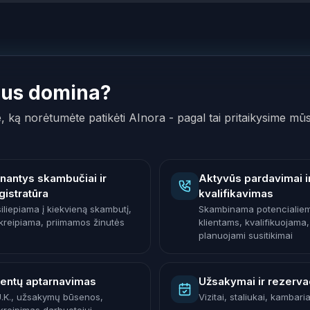
Jus domina?
e, ką norėtumėte patikėti AInora - pagal tai pritaikysime mū
inantys skambučiai ir
Aktyvūs pardavimai i
gistratūra
kvalifikavimas
siliepiama į kiekvieną skambutį,
Skambinama potencialie
kreipiama, priimamos žinutės
klientams, kvalifikuojama,
planuojami susitikimai
ientų aptarnavimas
Užsakymai ir rezerva
U.K., užsakymų būsenos,
Vizitai, staliukai, kambaria