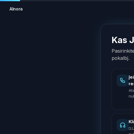
AInora
Kas 
Pasirinkit
pokalbį.
Įe
re
At
nu
Kl
D.