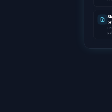
nu
Sk
pr
Pr
pak