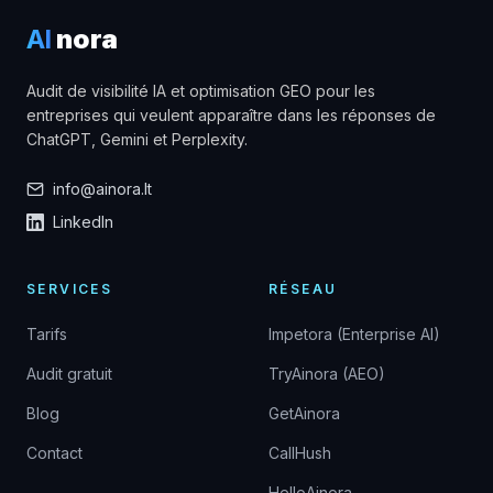
AI
nora
Audit de visibilité IA et optimisation GEO pour les
entreprises qui veulent apparaître dans les réponses de
ChatGPT, Gemini et Perplexity.
info@ainora.lt
LinkedIn
SERVICES
RÉSEAU
Tarifs
Impetora (Enterprise AI)
Audit gratuit
TryAinora (AEO)
Blog
GetAinora
Contact
CallHush
HelloAinora