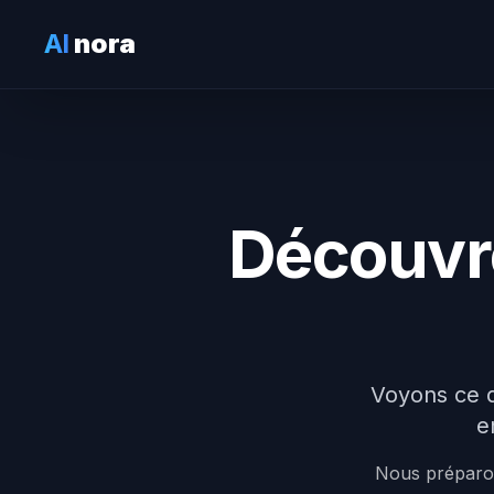
AI
nora
Découvre
Voyons ce q
e
Nous préparon