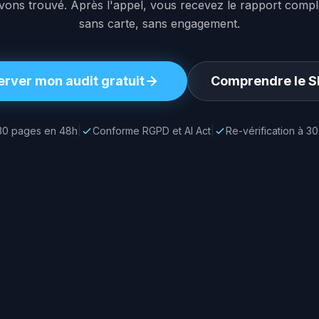
vons trouvé. Après l'appel, vous recevez le rapport comple
sans carte, sans engagement.
rver mon audit gratuit
Comprendre le S
30 pages en 48h
|
Conforme RGPD et AI Act
|
Re-vérification à 30
ilité IA