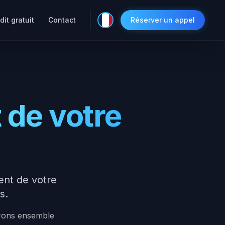
dit gratuit
Contact
Réserver un appel
t de votre
ent de votre
s.
urons ensemble