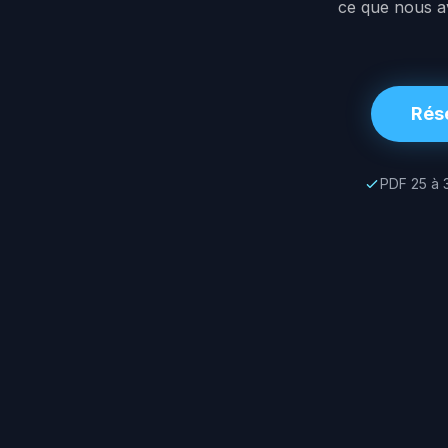
ce que nous a
Rése
PDF 25 à 
audit de visib