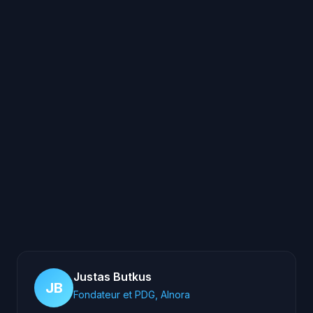
Dois-je changer le numéro de mon
entreprise ?
Justas Butkus
JB
Fondateur et PDG, AInora