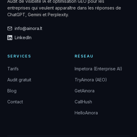
Audit de visibilité IA et optimisation GEO pour les
entreprises qui veulent apparaître dans les réponses de
ChatGPT, Gemini et Perplexity.
info@ainora.lt
LinkedIn
SERVICES
RÉSEAU
Tarifs
Impetora (Enterprise AI)
Audit gratuit
TryAinora (AEO)
Blog
GetAinora
Contact
CallHush
HelloAinora