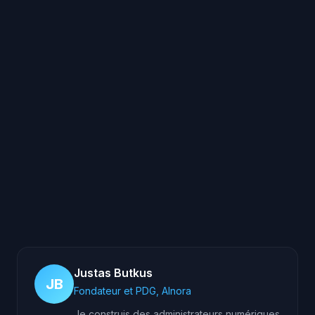
Dois-je changer le numéro de ma
salle ?
Justas Butkus
JB
Fondateur et PDG, AInora
Je construis des administrateurs numériques