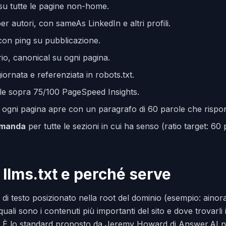
u tutte le pagine non-home.
er autori, con sameAs LinkedIn e altri profili.
con ping su pubblicazione.
io, canonical su ogni pagina.
ornata e referenziata in robots.txt.
e sopra 75/100 PageSpeed Insights.
: ogni pagina apre con un paragrafo di 60 parole che rispo
omanda
per tutte le sezioni in cui ha senso (ratio target: 60
le llms.txt e perché serve
ile di testo posizionato nella root del dominio (esempio: ainora
quali sono i contenuti più importanti del sito e dove trovarli 
ici. È lo standard proposto da Jeremy Howard di Answer.AI n