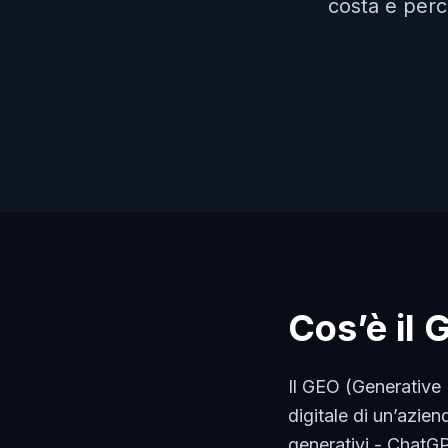
costa e perc
Cos’è il 
Il GEO (Generative E
digitale di un’azien
generativi - ChatG