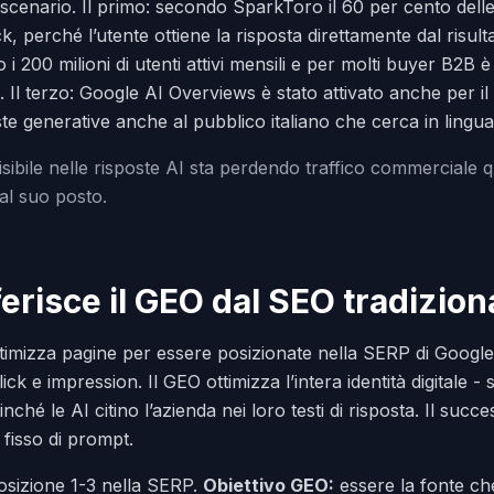
 scenario. Il primo: secondo SparkToro il 60 per cento dell
, perché l’utente ottiene la risposta direttamente dal risult
 200 milioni di utenti attivi mensili e per molti buyer B2B è
. Il terzo: Google AI Overviews è stato attivato anche per il 
e generative anche al pubblico italiano che cerca in lingua
visibile nelle risposte AI sta perdendo traffico commerciale q
 al suo posto.
ferisce il GEO dal SEO tradizion
ttimizza pagine per essere posizionate nella SERP di Google.
lick e impression. Il GEO ottimizza l’intera identità digitale -
inché le AI citino l’azienda nei loro testi di risposta. Il succ
 fisso di prompt.
sizione 1-3 nella SERP.
Obiettivo GEO:
essere la fonte che 