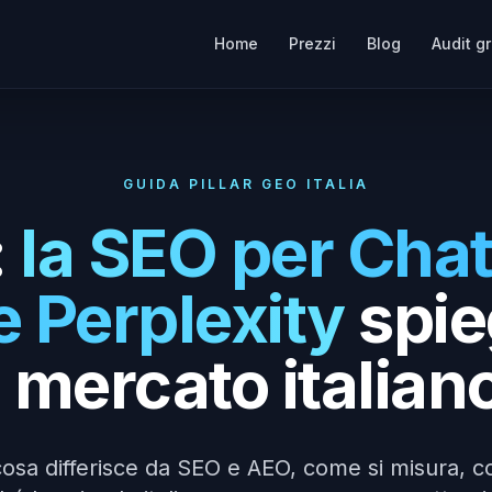
Home
Prezzi
Blog
Audit gr
GUIDA PILLAR GEO ITALIA
:
la SEO per Cha
e Perplexity
spie
l mercato italian
 cosa differisce da SEO e AEO, come si misura, c