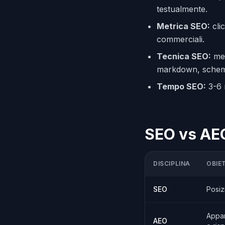
testualmente.
Metrica SEO:
cli
commerciali.
Tecnica SEO:
met
markdown, schema.
Tempo SEO:
3-6 m
SEO vs AEO
DISCIPLINA
OBIE
SEO
Posiz
Appar
AEO