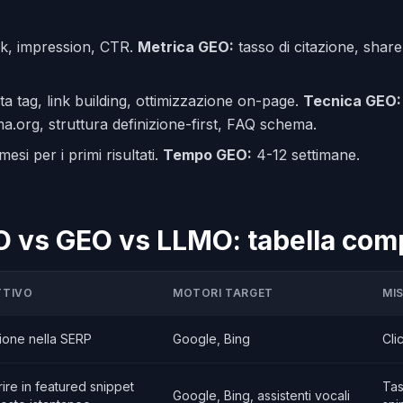
ck, impression, CTR.
Metrica GEO:
tasso di citazione, shar
a tag, link building, ottimizzazione on-page.
Tecnica GEO:
org, struttura definizione-first, FAQ schema.
esi per i primi risultati.
Tempo GEO:
4-12 settimane.
 vs GEO vs LLMO: tabella com
TTIVO
MOTORI TARGET
MI
ione nella SERP
Google, Bing
Cli
ire in featured snippet
Tas
Google, Bing, assistenti vocali