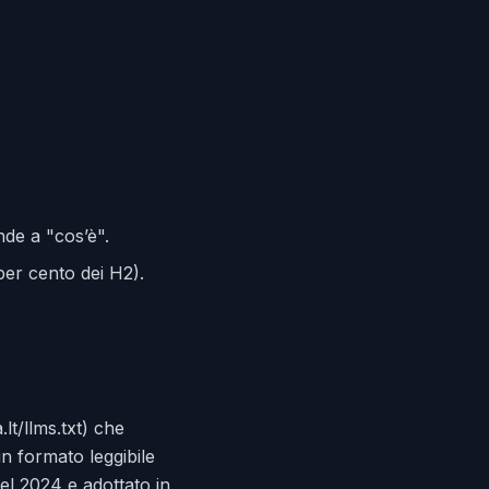
nde a "cos’è".
 per cento dei H2).
.lt/llms.txt) che
in formato leggibile
el 2024 e adottato in