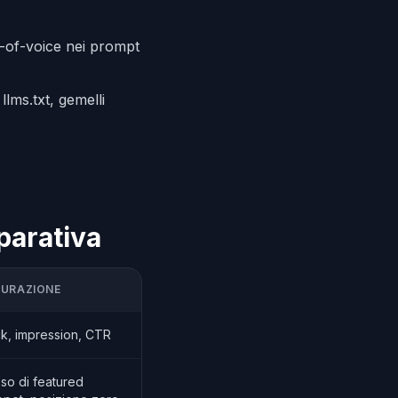
e-of-voice nei prompt
llms.txt, gemelli
parativa
SURAZIONE
ck, impression, CTR
so di featured