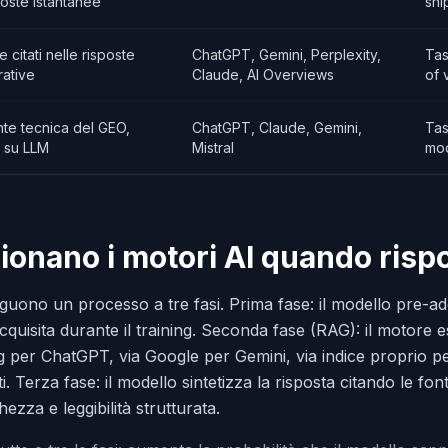
poste istantanee
sni
 citati nelle risposte
ChatGPT, Gemini, Perplexity,
Tas
ative
Claude, AI Overviews
of 
nte tecnica del GEO,
ChatGPT, Claude, Gemini,
Tas
 su LLM
Mistral
mod
onano i motori AI quando ris
eguono un processo a tre fasi. Prima fase: il modello pre-a
quisita durante il training. Seconda fase (RAG): il motore 
ng per ChatGPT, via Google per Gemini, via indice proprio pe
. Terza fase: il modello sintetizza la risposta citando le fo
ezza e leggibilità strutturata.