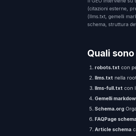
Il GEO interviene su t
(citazioni esterne, p
(llms.txt, gemelli m
schema, struttura defi
Quali sono 
robots.txt
con pe
llms.txt
nella roo
llms-full.txt
con l
Gemelli markdo
Schema.org
Organ
FAQPage schem
Article schema
c