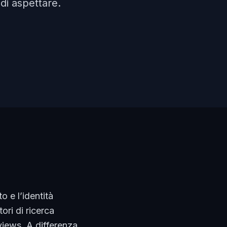
di aspettare.
o e l’identità
ori di ricerca
views. A differenza