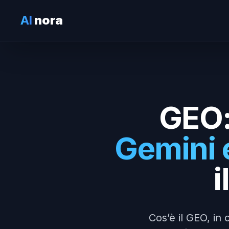
AI
nora
GEO
Gemini 
i
Cos’è il GEO, in