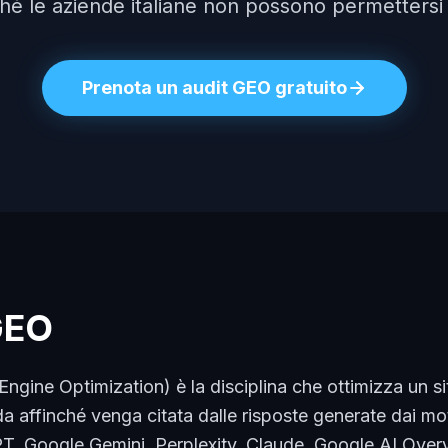
hé le aziende italiane non possono permettersi 
Prenota un audit GEO gratuito
GEO
ngine Optimization) è la disciplina che ottimizza un sit
da affinché venga citata dalle risposte generate dai mot
PT, Google Gemini, Perplexity, Claude, Google AI Over