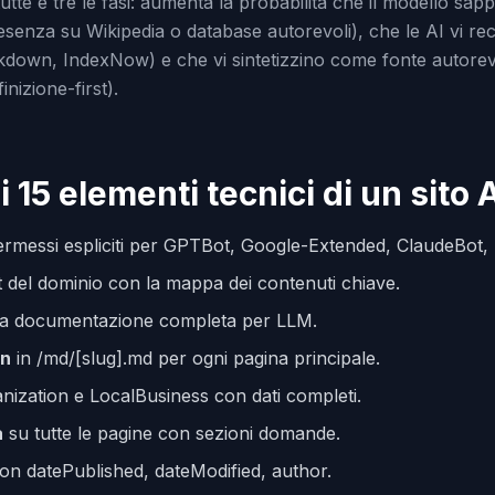
utte e tre le fasi: aumenta la probabilità che il modello sappi
resenza su Wikipedia o database autorevoli), che le AI vi r
arkdown, IndexNow) e che vi sintetizzino come fonte autore
nizione-first).
i 15 elementi tecnici di un sito
rmessi espliciti per GPTBot, Google-Extended, ClaudeBot, 
t del dominio con la mappa dei contenuti chiave.
a documentazione completa per LLM.
wn
in /md/[slug].md per ogni pagina principale.
ization e LocalBusiness con dati completi.
a
su tutte le pagine con sezioni domande.
on datePublished, dateModified, author.