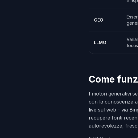
e ris
Essere
GEO
gener
Varia
LLMO
focus
Come funzi
I motori generativi s
con la conoscenza ac
live sul web - via Bi
recupera fonti recenti
autorevolezza, fresch