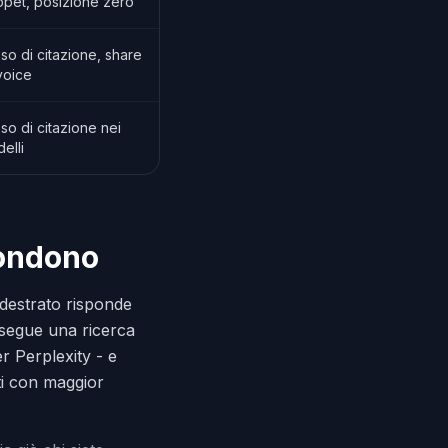
ppet, posizione zero
so di citazione, share
voice
so di citazione nei
elli
pondono
ddestrato risponde
esegue una ricerca
r Perplexity - e
nti con maggior