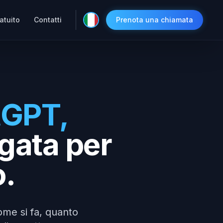
atuito
Contatti
Prenota una chiamata
tGPT,
gata per
o.
ome si fa, quanto