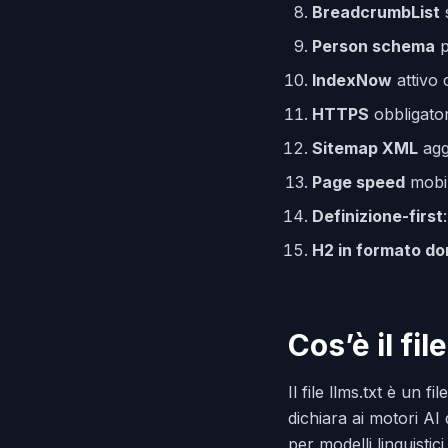
BreadcrumbList
s
Person schema
p
IndexNow
attivo 
HTTPS
obbligator
Sitemap XML
aggi
Page speed
mobil
Definizione-first
H2 in formato d
Cos’è il fi
Il file llms.txt è un f
dichiara ai motori AI 
per modelli linguist