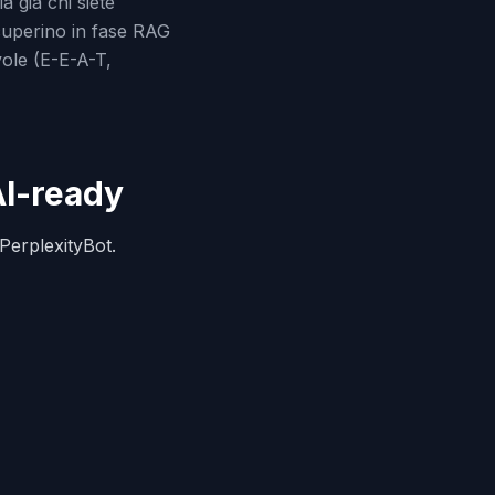
a già chi siete
ecuperino in fase RAG
vole (E-E-A-T,
 AI-ready
PerplexityBot.