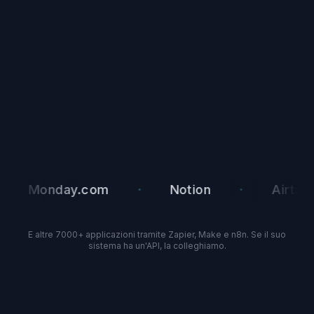
·
·
·
ay.com
Notion
Airtable
E altre 7000+ applicazioni tramite Zapier, Make e n8n. Se il suo
sistema ha un'API, la colleghiamo.