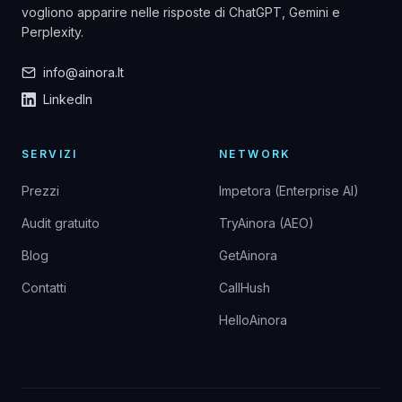
vogliono apparire nelle risposte di ChatGPT, Gemini e
Perplexity.
info@ainora.lt
LinkedIn
SERVIZI
NETWORK
Prezzi
Impetora (Enterprise AI)
Audit gratuito
TryAinora (AEO)
Blog
GetAinora
Contatti
CallHush
HelloAinora