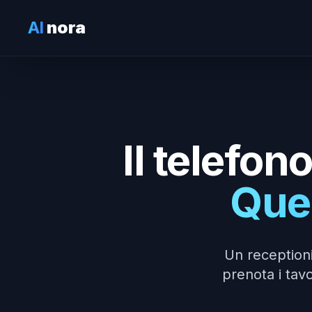
AI
nora
Il telefon
Quel
Un receptioni
prenota i tavo