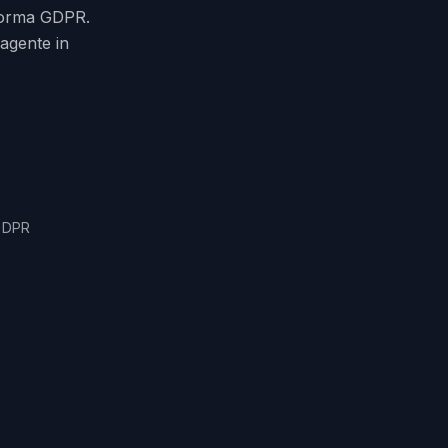
 norma GDPR.
 agente in
 GDPR