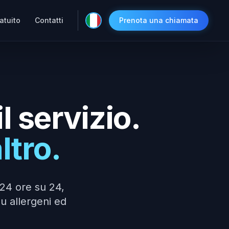
atuito
Contatti
Prenota una chiamata
l servizio.
ltro.
 24 ore su 24,
su allergeni ed