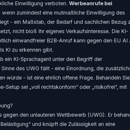
kliche Einwilligung verboten.
Werbeanrufe bei
g, wenn zumindest eine
mutmaßliche
Einwilligung des
iegt - ein Maßstab, der Bedarf und sachlichen Bezug
zt, nicht bloß Ihr eigenes Verkaufsinteresse. Die KI-
chtlich einwandfreier B2B-Anruf kann gegen den EU AI
ls KI zu erkennen gibt.
b ein KI-Sprachagent unter den Begriff der
Sinne des UWG fällt - eine Einordnung, die zusätzlich
n würde - ist eine ehrlich offene Frage. Behandeln Sie
-Setup sei „voll rechtskonform“ oder „risikofrei“, mit
bung?
es gegen den unlauteren Wettbewerb (UWG). Er behan
elästigung“ und knüpft die Zulässigkeit an eine