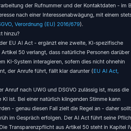
erarbeitung der Rufnummer und der Kontaktdaten - im 
teresse nach einer Interessenabwägung, mit einem stet
GVO, Verordnung (EU) 2016/679
).
t hinzu?
er EU AI Act - ergänzt eine zweite, KI-spezifische
s Artikel 50 verlangt, dass natürliche Personen darüber
em KI-System interagieren, sofern dies nicht ohnehin
t, der Anrufe führt, fällt klar darunter (
EU AI Act,
der
Anruf
nach UWG und DSGVO zulässig ist, muss die 
 KI ist
. Bei einer natürlich klingenden Stimme kann
erden - genau diesen Fall zielt die Regel an - daher soll
rüh im Gespräch erfolgen. Der AI Act führt seine Pflic
Die Transparenzpflicht aus Artikel 50 steht in Kapitel I