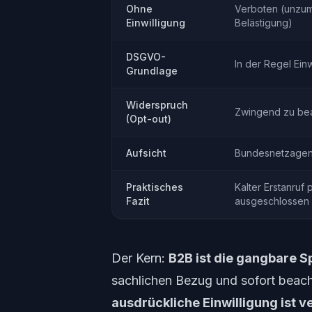
Ohne
Verboten (unzu
Einwilligung
Belästigung)
DSGVO-
In der Regel Einw
Grundlage
Widerspruch
Zwingend zu be
(Opt-out)
Aufsicht
Bundesnetzagen
Praktisches
Kalter Erstanruf 
Fazit
ausgeschlossen
Der Kern:
B2B ist die gangbare S
sachlichen Bezug und sofort beac
ausdrückliche Einwilligung ist v