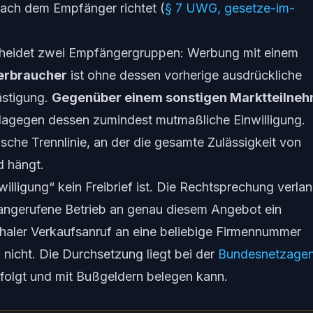
nach dem Empfänger richtet (
§ 7 UWG, gesetze-im-
cheidet zwei Empfängergruppen: Werbung mit einem
erbraucher
ist ohne dessen
vorherige ausdrückliche
ästigung.
Gegenüber einem sonstigen Marktteilne
t dagegen dessen
zumindest mutmaßliche
Einwilligung.
ische Trennlinie, an der die gesamte Zulässigkeit von
d hängt.
illigung“ kein Freibrief ist. Die Rechtsprechung verlan
 angerufene Betrieb an genau diesem Angebot ein
chaler Verkaufsanruf an eine beliebige Firmennummer
 nicht. Die Durchsetzung liegt bei der
Bundesnetzagen
folgt und mit Bußgeldern belegen kann.