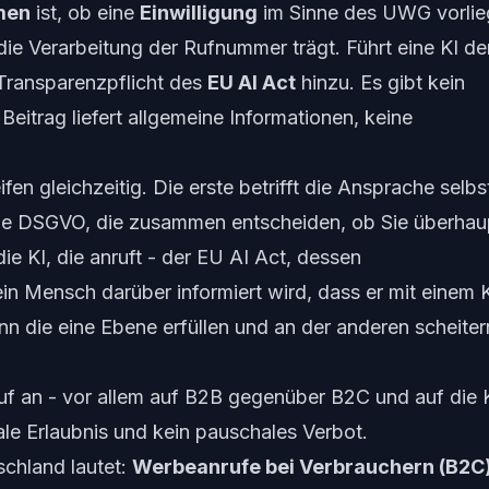
men
ist, ob eine
Einwilligung
im Sinne des UWG vorlie
die Verarbeitung der Rufnummer trägt. Führt eine KI de
 Transparenzpflicht des
EU AI Act
hinzu. Es gibt kein
 Beitrag liefert allgemeine Informationen, keine
en gleichzeitig. Die erste betrifft die
Ansprache selbs
ie DSGVO, die zusammen entscheiden, ob Sie überhau
 die
KI
, die anruft - der EU AI Act, dessen
ein Mensch darüber informiert wird, dass er mit einem 
n die eine Ebene erfüllen und an der anderen scheiter
f an - vor allem auf B2B gegenüber B2C und auf die 
le Erlaubnis und kein pauschales Verbot.
chland lautet:
Werbeanrufe bei Verbrauchern (B2C