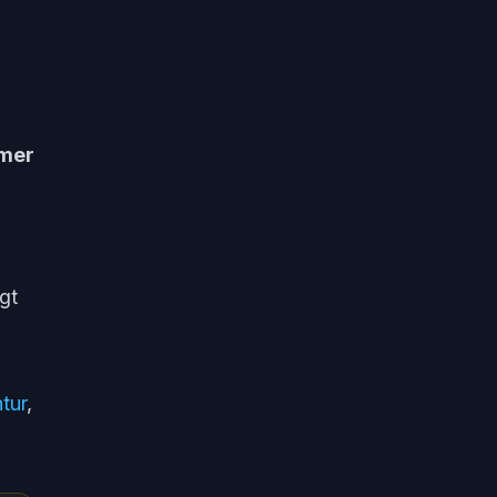
hmer
gt
tur
,