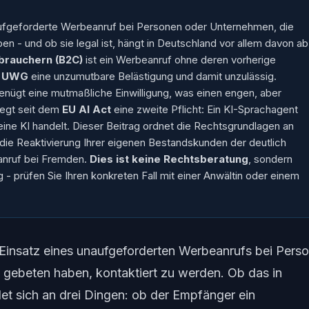
naufgeforderte Werbeanruf bei Personen oder Unternehmen, die
n - und ob sie legal ist, hängt in Deutschland vor allem davon ab
brauchern (B2C)
ist ein Werbeanruf ohne deren vorherige
7 UWG
eine unzumutbare Belästigung und damit unzulässig.
enügt eine
mutmaßliche
Einwilligung, was einen engen, aber
iegt seit dem
EU AI Act
eine zweite Pflicht: Ein KI-Sprachagent
ine KI handelt. Dieser Beitrag ordnet die Rechtsgrundlagen an
 die
Reaktivierung Ihrer eigenen Bestandskunden
der deutlich
tanruf bei Fremden.
Dies ist keine Rechtsberatung
, sondern
g - prüfen Sie Ihren konkreten Fall mit einer Anwältin oder einem
 Einsatz eines unaufgeforderten Werbeanrufs bei Pers
m gebeten haben, kontaktiert zu werden. Ob das in
det sich an drei Dingen: ob der Empfänger ein