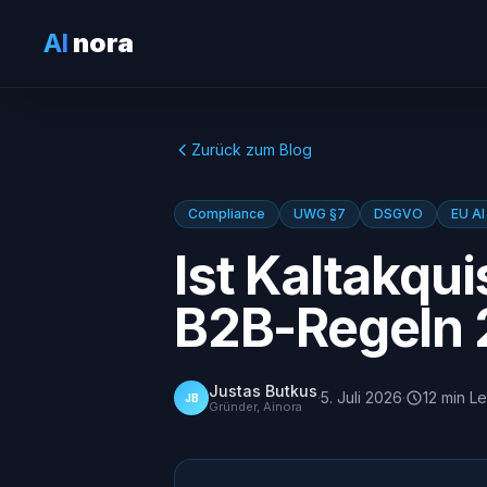
AI
nora
Zurück zum Blog
Compliance
UWG §7
DSGVO
EU AI
Ist Kaltakqui
B2B-Regeln 
Justas Butkus
·
5. Juli 2026
·
12
min
Le
JB
Gründer, Ainora