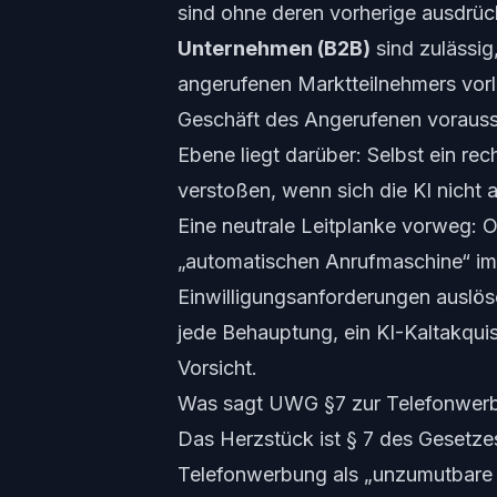
sind ohne deren vorherige ausdrüc
Unternehmen (B2B)
sind zulässi
angerufenen Marktteilnehmers vorl
Geschäft des Angerufenen vorausset
Ebene liegt darüber: Selbst ein re
verstoßen, wenn sich die KI nicht a
Eine neutrale Leitplanke vorweg: O
„automatischen Anrufmaschine“ im 
Einwilligungsanforderungen auslöse
jede Behauptung, ein KI-Kaltakquise
Vorsicht.
Was sagt UWG §7 zur Telefonwer
Das Herzstück ist § 7 des Gesetz
Telefonwerbung als „unzumutbare B