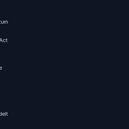
 zum
 Act
e
delt