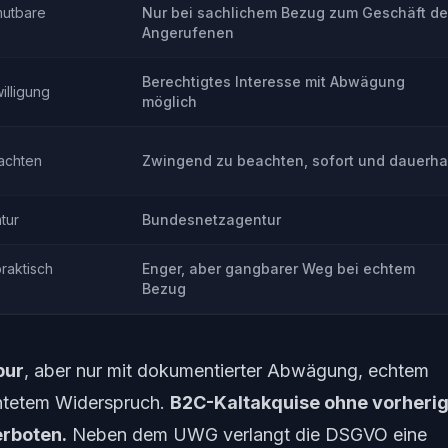
mutbare
Nur bei sachlichem Bezug zum Geschäft d
Angerufenen
Berechtigtes Interesse mit Abwägung
illigung
möglich
achten
Zwingend zu beachten, sofort und dauerha
tur
Bundesnetzagentur
praktisch
Enger, aber gangbarer Weg bei echtem
Bezug
pur
, aber nur mit dokumentierter Abwägung, echtem
htetem Widerspruch.
B2C-Kaltakquise ohne vorheri
erboten.
Neben dem UWG verlangt die DSGVO eine