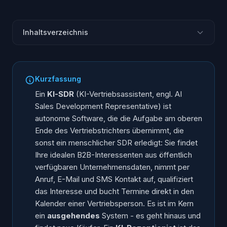
Inhaltsverzeichnis
Was ist ein KI-SDR?
Wie unterscheidet sich ein KI-SDR von einem KI-
Kurzfassung
Rezeptionisten?
Ein
KI-SDR
(KI-Vertriebsassistent, engl. AI
Terminvereinbarung oder Terminbuchung - wo liegt
Sales Development Representative) ist
der Unterschied?
autonome Software, die die Aufgabe am oberen
Wie findet und kontaktiert ein KI-SDR Interessenten?
Ende des Vertriebstrichters übernimmt, die
Was kostet ein menschlicher SDR wirklich?
sonst ein menschlicher SDR erledigt: Sie findet
Ihre idealen B2B-Interessenten aus öffentlich
Für wen lohnt sich ein KI-SDR?
verfügbaren Unternehmensdaten, nimmt per
Häufig gestellte Fragen
Anruf, E-Mail und SMS Kontakt auf, qualifiziert
das Interesse und bucht Termine direkt in den
Kalender einer Vertriebsperson. Es ist im Kern
ein
ausgehendes
System - es geht hinaus und