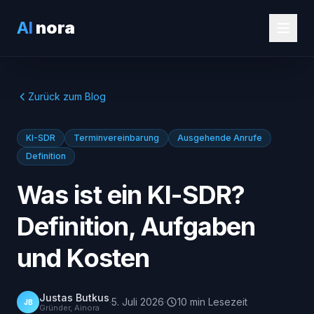
AI
nora
Zurück zum Blog
KI-SDR
Terminvereinbarung
Ausgehende Anrufe
Definition
Was ist ein KI-SDR?
Definition, Aufgaben
und Kosten
Justas Butkus
·
5. Juli 2026
·
10
min
Lesezeit
JB
Gründer, Ainora