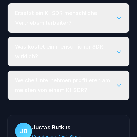
Ersetzt ein KI-SDR menschliche
Vertriebsmitarbeiter?
Was kostet ein menschlicher SDR
wirklich?
Welche Unternehmen profitieren am
meisten von einem KI-SDR?
Justas Butkus
JB
Gründer und CEO, AInora