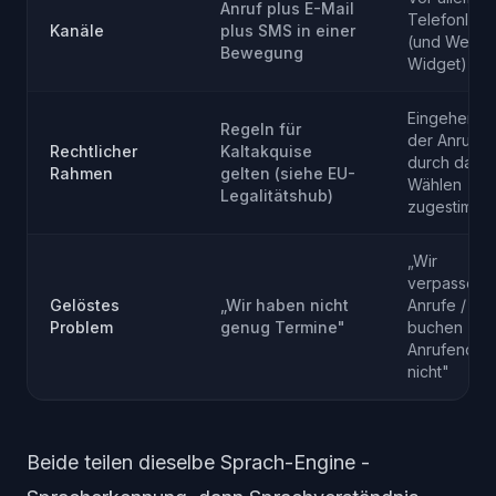
Anruf plus E-Mail
Telefonleit
Kanäle
plus SMS in einer
(und Web-
Bewegung
Widget)
Eingehend 
Regeln für
der Anrufer 
Rechtlicher
Kaltakquise
durch das
Rahmen
gelten (siehe EU-
Wählen
Legalitätshub)
zugestimmt
„Wir
verpassen
Gelöstes
„Wir haben nicht
Anrufe /
Problem
genug Termine"
buchen
Anrufende
nicht"
Beide teilen dieselbe Sprach-Engine -