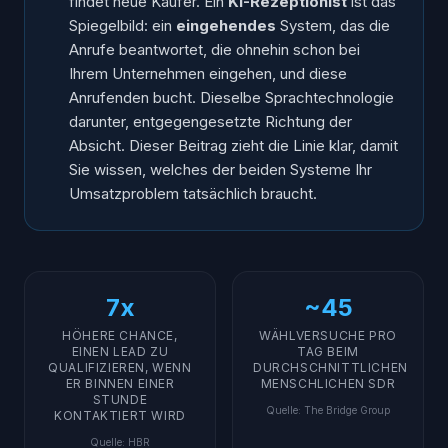
findet neue Käufer. Ein
KI-Rezeptionist
ist das
Spiegelbild: ein
eingehendes
System, das die
Anrufe beantwortet, die ohnehin schon bei
Ihrem Unternehmen eingehen, und
diese
Anrufenden bucht. Dieselbe Sprachtechnologie
darunter, entgegengesetzte Richtung der
Absicht. Dieser Beitrag zieht die Linie klar, damit
Sie wissen, welches der beiden Systeme Ihr
Umsatzproblem tatsächlich braucht.
7x
~45
HÖHERE CHANCE,
WÄHLVERSUCHE PRO
EINEN LEAD ZU
TAG BEIM
QUALIFIZIEREN, WENN
DURCHSCHNITTLICHEN
ER BINNEN EINER
MENSCHLICHEN SDR
STUNDE
Quelle
:
The Bridge Group
KONTAKTIERT WIRD
Quelle
:
HBR