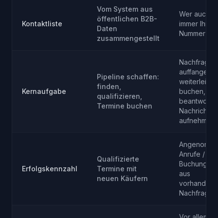
Vom System aus
Wer auch
öffentlichen B2B-
Kontaktliste
immer Ihre
Daten
Nummer wäh
zusammengestellt
Nachfrage
auffangen:
Pipeline schaffen:
weiterleiten
finden,
Kernaufgabe
buchen,
qualifizieren,
beantworte
Termine buchen
Nachricht
aufnehmen
Angenomm
Anrufe /
Qualifizierte
Buchungen
Erfolgskennzahl
Termine mit
aus
neuen Käufern
vorhandene
Nachfrage
Vor allem di