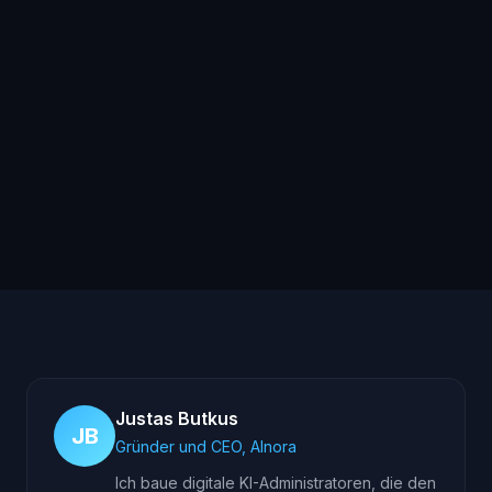
SDR?
Für welche Unternehmen lohnt sich
ein KI-SDR?
Justas Butkus
JB
Gründer und CEO, AInora
Ich baue digitale KI-Administratoren, die den